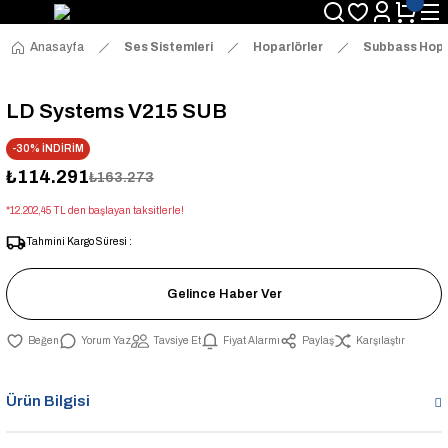
Anasayfa
Ses Sistemleri
Hoparlörler
Subbass Hopa
LD Systems V215 SUB
-30% İNDİRİM
₺114.291
₺163.273
*12.202,45 TL den başlayan taksitlerle!
Tahmini Kargo Süresi :
Gelince Haber Ver
Yorum Yaz
Tavsiye Et
Fiyat Alarmı
Paylaş
Karşılaştır
Ürün Bilgisi