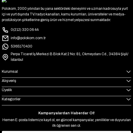
Polokom, 2000 yılından bu yana sektördeki deneyimi ve uzman kadrosuyla yurt
içi ve yurt dışında TV/radyo kanalları, kamu kurumları, üniversiteler ve medya-
prodüksiyon şirketlerine geniş ürün ve hizmet yelpazesi sunmaktadır.
0(212) 320 06 44
info@polokom.com.tr
5365170430
Perpa Ticaret İş Merkezi B Blok Kat:2 No: 81, Okmeydanı Cd., 34384 Şişli/
İstanbul
Kurumsal
Alışveriş
Üyelik
Kategoriler
Kampanyalardan Haberdar Ol!
Hemen E-posta listemize kayıt ol, en güncel kampanyalar, yenilikler ve duyuruları
ilk öğrenen sen ol.