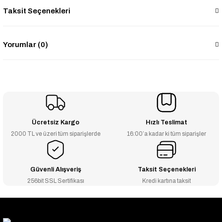
Taksit Seçenekleri
Yorumlar (0)
Ücretsiz Kargo
Hızlı Teslimat
2000 TL ve üzeri tüm siparişlerde
16:00’a kadar ki tüm siparişler
Güvenli Alışveriş
Taksit Seçenekleri
256bit SSL Sertifikası
Kredi kartına taksit