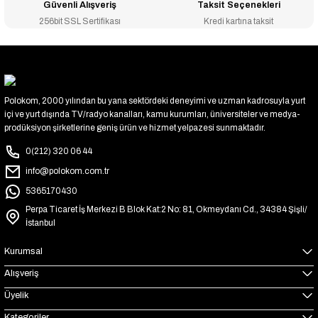
Güvenli Alışveriş
Taksit Seçenekleri
256bit SSL Sertifikası
Kredi kartına taksit
Polokom, 2000 yılından bu yana sektördeki deneyimi ve uzman kadrosuyla yurt
içi ve yurt dışında TV/radyo kanalları, kamu kurumları, üniversiteler ve medya-
prodüksiyon şirketlerine geniş ürün ve hizmet yelpazesi sunmaktadır.
0(212) 320 06 44
info@polokom.com.tr
5365170430
Perpa Ticaret İş Merkezi B Blok Kat:2 No: 81, Okmeydanı Cd., 34384 Şişli/
İstanbul
Kurumsal
Alışveriş
Üyelik
Kategoriler