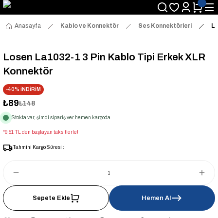
Anasayfa
Kablo ve Konnektör
Ses Konnektörleri
Lo
Losen La1032-1 3 Pin Kablo Tipi Erkek XLR
Konnektör
-40% İNDİRİM
₺89
₺148
Stokta var, şimdi sipariş ver hemen kargoda
*9,51 TL den başlayan taksitlerle!
Tahmini Kargo Süresi :
Sepete Ekle
Hemen Al