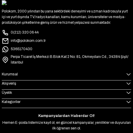
Polokom, 2000 yılından bu yana sektördeki deneyimi ve uzman kadrosuyla yurt
içi ve yurt dışında TV/radyo kanalları, kamu kurumları, üniversiteler ve medya-
prodüksiyon şirketlerine geniş ürün ve hizmet yelpazesi sunmaktadır.
0(212) 320 06 44
info@polokom.com.tr
5365170430
Perpa Ticaret İş Merkezi B Blok Kat:2 No: 81, Okmeydanı Cd., 34384 Şişli/
İstanbul
Kurumsal
Alışveriş
Üyelik
Kategoriler
Kampanyalardan Haberdar Ol!
Hemen E-posta listemize kayıt ol, en güncel kampanyalar, yenilikler ve duyuruları
ilk öğrenen sen ol.