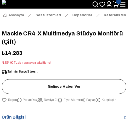
Anasayfa
Ses Sistemleri
Hoparlörler
Referans Moni
Mackie CR4-X Multimedya Stüdyo Monitörü
(Çift)
₺14.283
*1.524,90 TL den başlayan taksitlerle!
Tahmini Kargo Süresi :
Gelince Haber Ver
Yorum Yaz
Tavsiye Et
Fiyat Alarmı
Paylaş
Karşılaştır
Ürün Bilgisi