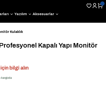
rları
Yazılım
Aksesuarlar
nitör Kulaklık
rofesyonel Kapalı Yapı Monitör
çin bilgi alın
en kargoda