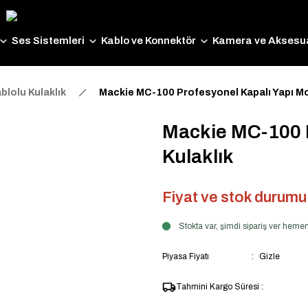
Ses Sistemleri
Kablo ve Konnektör
Kamera ve Aksesua
blolu Kulaklık
Mackie MC-100 Profesyonel Kapalı Yapı Mo
Mackie MC-100 P
Kulaklık
Fiyat ve stok durumu i
Stokta var, şimdi sipariş ver hem
Piyasa Fiyatı
Gizle
Tahmini Kargo Süresi :