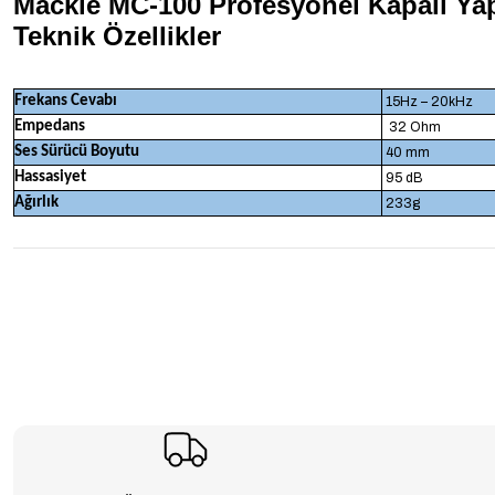
Mackie MC-100 Profesyonel Kapalı Yap
Teknik Özellikler
Frekans Cevabı
15Hz – 20kHz
Empedans
32 Ohm
Ses Sürücü Boyutu
40 mm
Hassasiyet
95 dB
Ağırlık
233g