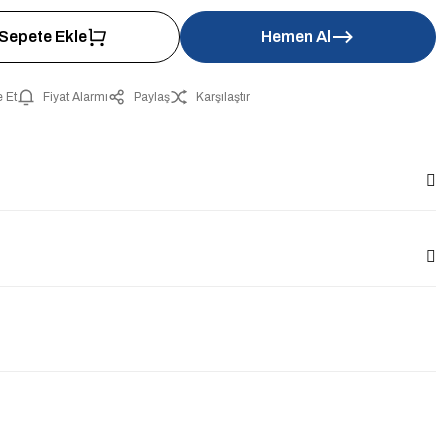
Sepete Ekle
Hemen Al
 Et
Fiyat Alarmı
Paylaş
Karşılaştır