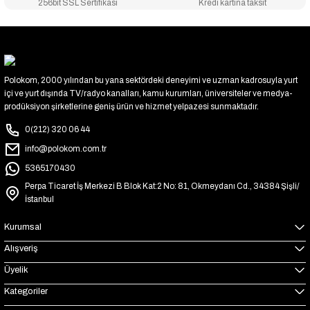
256bit SSL Sertifikası
Kredi kartına taksit
Polokom, 2000 yılından bu yana sektördeki deneyimi ve uzman kadrosuyla yurt
içi ve yurt dışında TV/radyo kanalları, kamu kurumları, üniversiteler ve medya-
prodüksiyon şirketlerine geniş ürün ve hizmet yelpazesi sunmaktadır.
0(212) 320 06 44
info@polokom.com.tr
5365170430
Perpa Ticaret İş Merkezi B Blok Kat:2 No: 81, Okmeydanı Cd., 34384 Şişli/
İstanbul
Kurumsal
Alışveriş
Üyelik
Kategoriler