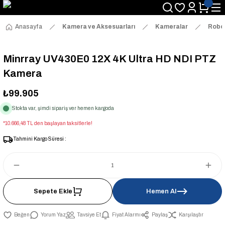
Anasayfa
Kamera ve Aksesuarları
Kameralar
Robo
Minrray UV430E0 12X 4K Ultra HD NDI PTZ
Kamera
₺99.905
Stokta var, şimdi sipariş ver hemen kargoda
*10.666,48 TL den başlayan taksitlerle!
Tahmini Kargo Süresi :
Sepete Ekle
Hemen Al
Yorum Yaz
Tavsiye Et
Fiyat Alarmı
Paylaş
Karşılaştır