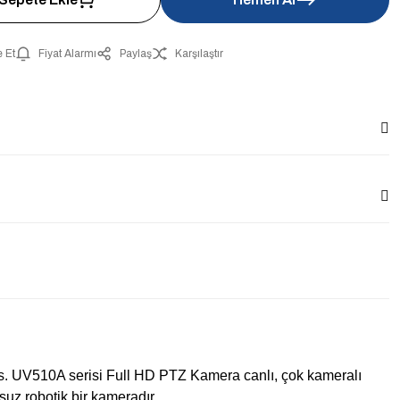
 Et
Fiyat Alarmı
Paylaş
Karşılaştır
s. UV510A serisi Full HD PTZ Kamera canlı, çok kameralı
suz robotik bir kameradır.