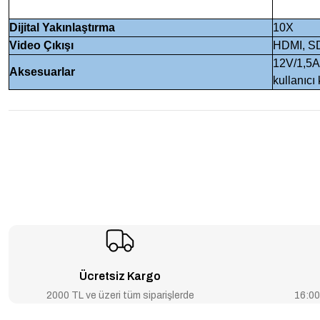
Dijital Yakınlaştırma
10X
Video Çıkışı
HDMI, SD
12V/1,5A
Aksesuarlar
kullanıcı
Ücretsiz Kargo
2000 TL ve üzeri tüm siparişlerde
16:00’