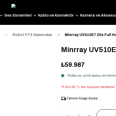
Ses Sistemleri
Kablo ve Konnektör
Kamera ve Aksesua
Robot PTZ Kameralar
Minrray UV510E7 20x Full 
Minrray UV510E
₺59.987
Stokta var, şimdi sipariş ver hem
*6.404,58 TL den başlayan taksitlerle!
Tahmini Kargo Süresi :