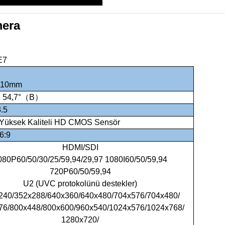
mera
E7
110mm
）54,7°（B）
3.5
ç Yüksek Kaliteli HD CMOS Sensör
6:9
HDMI/SDI
080P60/50/30/25/59,94/29,97 1080I60/50/59,94
720P60/50/59,94
U2 (UVC protokolünü destekler)
240/352x288/640x360/640x480/704x576/704x480/
76/800x448/800x600/960x540/1024x576/1024x768/
1280x720/