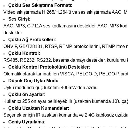
Çoklu Ses Sıkıştırma Formatı:
Video sıkıştırmada H.265/H.264'ü ve ses sıkıştırmada AAC, MP
Ses Girişi:
AAC, MP3, G.711A ses kodlamasını destekler. AAC, MP3 kodl
destekler.
Çoklu Ağ Protokolleri:
ONVIF, GB/T28181, RTSP, RTMP protokollerini, RTMP itme m
Çoklu Kontrol:
RS485, RS232; RS232, basamaklamayı destekler, kurulumu k
Çoklu Kontrol Protokolünü Destekler:
Otomatik olarak tanınabilen VISCA, PELCO-D, PELCO-P protok
Düşük Güç Uyku Modu:
Uyku modunda güç tüketimi 400mW'den azdır.
Çoklu ön ayarlar:
Kullanıcı 255 ön ayar belirleyebilir (uzaktan kumanda 10'u çağı
Çoklu Uzaktan Kumandalar:
Seçenekler için IR uzaktan kumanda ve 2.4G kablosuz uzakta
Geniş Uygulama: