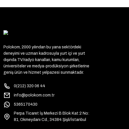
Polokom, 2000 yılından bu yana sektördeki
deneyimi ve uzman kadrosuyla yurt içi ve yurt
dışında TV/radyo kanalları, kamu kurumları,
üniversiteler ve medya-prodüksiyon şirketlerine
geniş ürün ve hizmet yelpazesi sunmaktadır.
0(212) 320 06 44
info@polokom.com.tr
5365170430
Perpa Ticaret İş Merkezi B Blok Kat:2 No:
81, Okmeydanı Cd., 34384 Şişli/İstanbul