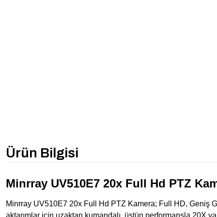
Ürün Bilgisi
Minrray UV510E7 20x Full Hd PTZ Ka
Minrray UV510E7 20x Full Hd PTZ Kamera; Full HD, Geniş Görü
aktarımlar için uzaktan kumandalı, üstün performansla 20X yak