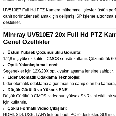
UV510E7 Full Hd PTZ Kamera mükemmel işlevler, üstün performa
canlı görüntüler sağlamak için gelişmiş ISP işleme algoritmala
destekler.
Minrray UV510E7 20x Full Hd PTZ Ka
Genel Özellikler
Üstün Yüksek Çözünürlüklü Görüntü:
1/2,8 inç yüksek kaliteli CMOS sensör kullanır. Çözünürlük 60
Optik Yakınlaştırma Lensi:
Seçenekler için 12X/20X optik yakınlaştırma lensine sahiptir.
Lider Otomatik Odaklama Teknolojisi:
Lider otomatik odaklama algoritmasına sahip olan bu kamera, h
Düşük Gürültü ve Yüksek SNR:
Düşük Gürültülü CMOS, videonun yüksek SNR'sini etkili bir şe
için kullanılır.
Çoklu Formatlı Video Çıkışları:
HDMI, SDI, USB, LAN'ı (isteğe bağlı POE) destekler. SDI ise,