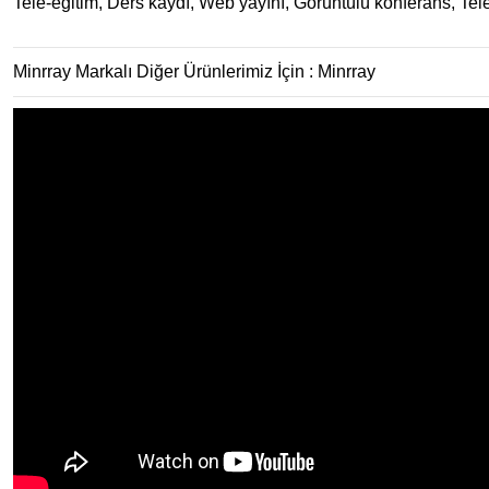
Tele-eğitim, Ders kaydı, Web yayını, Görüntülü konferans, Tel
Minrray Markalı Diğer Ürünlerimiz İçin :
Minrray