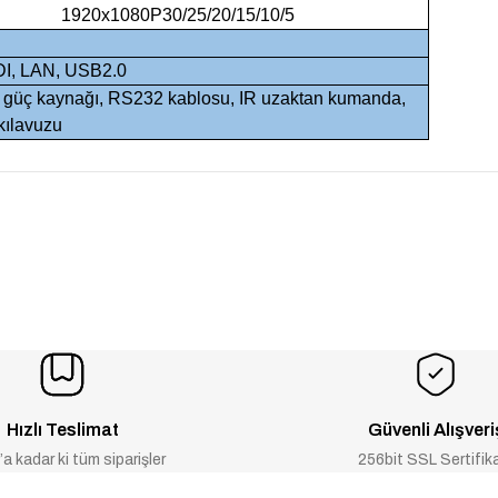
1920x1080P30/25/20/15/10/5
I, LAN, USB2.0
 güç kaynağı, RS232 kablosu, IR uzaktan kumanda,
 kılavuzu
Hızlı Teslimat
Güvenli Alışveri
a kadar ki tüm siparişler
256bit SSL Sertifik