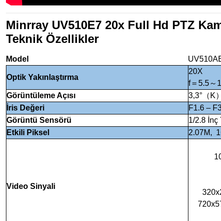
Minrray UV510E7 20x Full Hd PTZ Ka
Teknik Özellikler
Model
UV510A
20X
Optik Yakınlaştırma
f＝5.5～
Görüntüleme Açısı
3,3°（K
İris Değeri
F1.6 – F
Görüntü Sensörü
1/2.8 İn
Etkili Piksel
2.07M, 1
1
Video Sinyali
320x
720x5