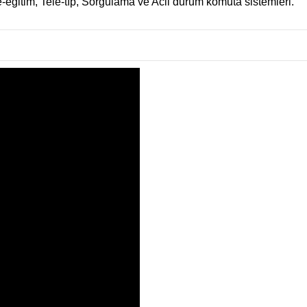
e-eğitim, Tele-tıp, Sorgulama ve Acil durum komuta sistemleri.