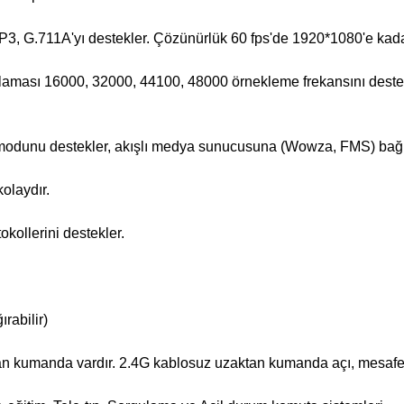
3, G.711A'yı destekler. Çözünürlük 60 fps'de 1920*1080'e kadar
aması 16000, 32000, 44100, 48000 örnekleme frekansını destek
odunu destekler, akışlı medya sunucusuna (Wowza, FMS) bağl
olaydır.
ollerini destekler.
rabilir)
n kumanda vardır. 2.4G kablosuz uzaktan kumanda açı, mesafe