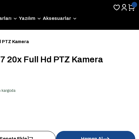
rları
Yazılım
Aksesuarlar
Hd PTZ Kamera
7 20x Full Hd PTZ Kamera
en kargoda
Sepete Ekle
Hemen Al