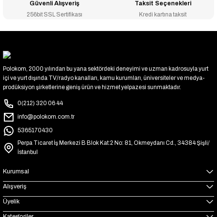
Güvenli Alışveriş
Taksit Seçenekleri
256bit SSL Sertifikası
Kredi kartına taksit
Polokom, 2000 yılından bu yana sektördeki deneyimi ve uzman kadrosuyla yurt
içi ve yurt dışında TV/radyo kanalları, kamu kurumları, üniversiteler ve medya-
prodüksiyon şirketlerine geniş ürün ve hizmet yelpazesi sunmaktadır.
0(212) 320 06 44
info@polokom.com.tr
5365170430
Perpa Ticaret İş Merkezi B Blok Kat:2 No: 81, Okmeydanı Cd., 34384 Şişli/
İstanbul
Kurumsal
Alışveriş
Üyelik
Kategoriler