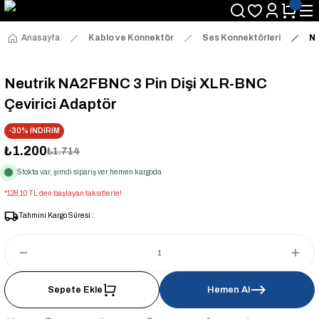
Anasayfa
Kablo ve Konnektör
Ses Konnektörleri
Ne
Neutrik NA2FBNC 3 Pin Dişi XLR-BNC
Çevirici Adaptör
-30% İNDİRİM
₺1.200
₺1.714
Stokta var, şimdi sipariş ver hemen kargoda
*128,10 TL den başlayan taksitlerle!
Tahmini Kargo Süresi :
Sepete Ekle
Hemen Al