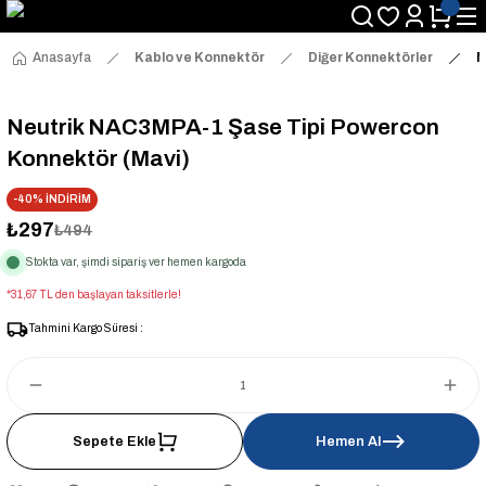
Anasayfa
Kablo ve Konnektör
Diğer Konnektörler
N
Neutrik NAC3MPA-1 Şase Tipi Powercon
Konnektör (Mavi)
-40% İNDİRİM
₺297
₺494
Stokta var, şimdi sipariş ver hemen kargoda
*31,67 TL den başlayan taksitlerle!
Tahmini Kargo Süresi :
Sepete Ekle
Hemen Al