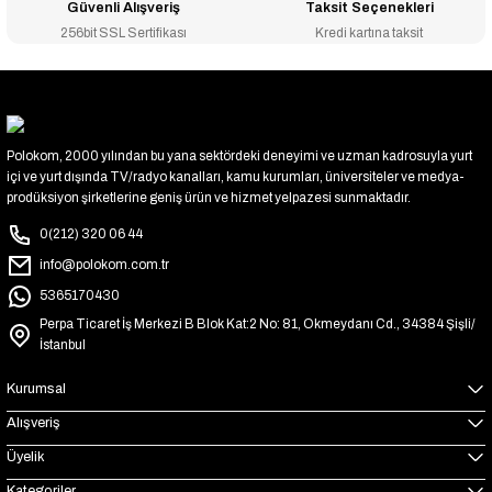
Güvenli Alışveriş
Taksit Seçenekleri
256bit SSL Sertifikası
Kredi kartına taksit
Polokom, 2000 yılından bu yana sektördeki deneyimi ve uzman kadrosuyla yurt
içi ve yurt dışında TV/radyo kanalları, kamu kurumları, üniversiteler ve medya-
prodüksiyon şirketlerine geniş ürün ve hizmet yelpazesi sunmaktadır.
0(212) 320 06 44
info@polokom.com.tr
5365170430
Perpa Ticaret İş Merkezi B Blok Kat:2 No: 81, Okmeydanı Cd., 34384 Şişli/
İstanbul
Kurumsal
Alışveriş
Üyelik
Kategoriler