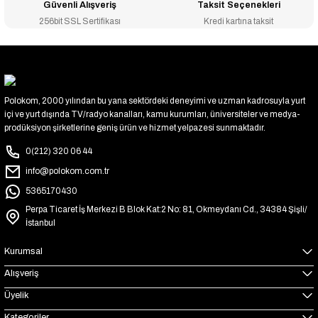
Güvenli Alışveriş
Taksit Seçenekleri
256bit SSL Sertifikası
Kredi kartına taksit
Polokom, 2000 yılından bu yana sektördeki deneyimi ve uzman kadrosuyla yurt
içi ve yurt dışında TV/radyo kanalları, kamu kurumları, üniversiteler ve medya-
prodüksiyon şirketlerine geniş ürün ve hizmet yelpazesi sunmaktadır.
0(212) 320 06 44
info@polokom.com.tr
5365170430
Perpa Ticaret İş Merkezi B Blok Kat:2 No: 81, Okmeydanı Cd., 34384 Şişli/
İstanbul
Kurumsal
Alışveriş
Üyelik
Kategoriler