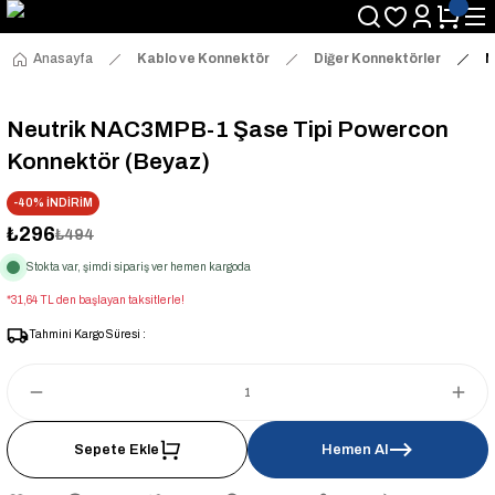
Anasayfa
Kablo ve Konnektör
Diğer Konnektörler
N
Neutrik NAC3MPB-1 Şase Tipi Powercon
Konnektör (Beyaz)
-40% İNDİRİM
₺296
₺494
Stokta var, şimdi sipariş ver hemen kargoda
*31,64 TL den başlayan taksitlerle!
Tahmini Kargo Süresi :
Sepete Ekle
Hemen Al