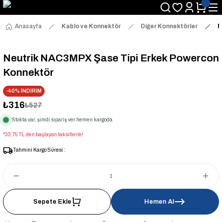
Anasayfa
Kablo ve Konnektör
Diğer Konnektörler
N
Neutrik NAC3MPX Şase Tipi Erkek Powercon
Konnektör
-40% İNDİRİM
₺316
₺527
Stokta var, şimdi sipariş ver hemen kargoda
*33,75 TL den başlayan taksitlerle!
Tahmini Kargo Süresi :
Sepete Ekle
Hemen Al