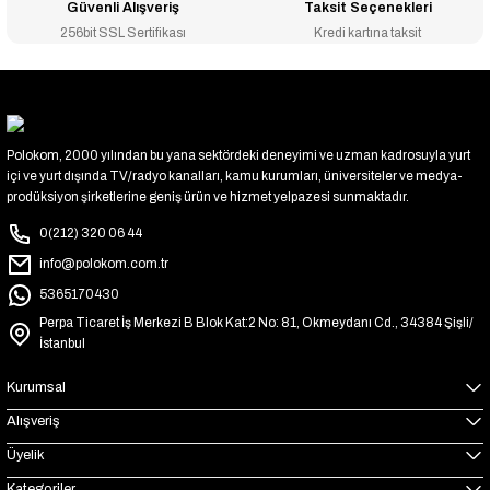
Güvenli Alışveriş
Taksit Seçenekleri
256bit SSL Sertifikası
Kredi kartına taksit
Polokom, 2000 yılından bu yana sektördeki deneyimi ve uzman kadrosuyla yurt
içi ve yurt dışında TV/radyo kanalları, kamu kurumları, üniversiteler ve medya-
prodüksiyon şirketlerine geniş ürün ve hizmet yelpazesi sunmaktadır.
0(212) 320 06 44
info@polokom.com.tr
5365170430
Perpa Ticaret İş Merkezi B Blok Kat:2 No: 81, Okmeydanı Cd., 34384 Şişli/
İstanbul
Kurumsal
Alışveriş
Üyelik
Kategoriler