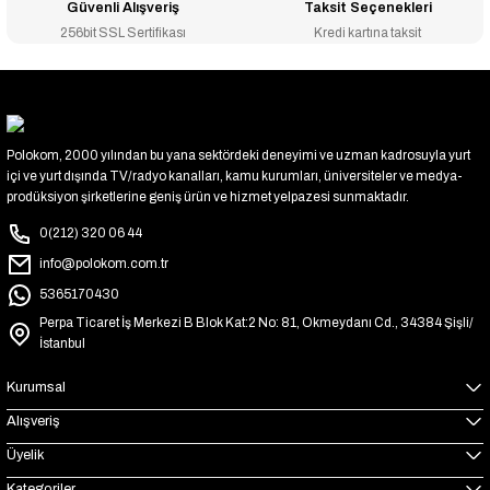
Güvenli Alışveriş
Taksit Seçenekleri
256bit SSL Sertifikası
Kredi kartına taksit
Polokom, 2000 yılından bu yana sektördeki deneyimi ve uzman kadrosuyla yurt
içi ve yurt dışında TV/radyo kanalları, kamu kurumları, üniversiteler ve medya-
prodüksiyon şirketlerine geniş ürün ve hizmet yelpazesi sunmaktadır.
0(212) 320 06 44
info@polokom.com.tr
5365170430
Perpa Ticaret İş Merkezi B Blok Kat:2 No: 81, Okmeydanı Cd., 34384 Şişli/
İstanbul
Kurumsal
Alışveriş
Üyelik
Kategoriler