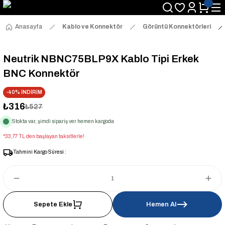
Anasayfa
Kablo ve Konnektör
Görüntü Konnektörleri
Neutrik NBNC75BLP9X Kablo Tipi Erkek
BNC Konnektör
-40% İNDİRİM
₺316
₺527
Stokta var, şimdi sipariş ver hemen kargoda
*33,77 TL den başlayan taksitlerle!
Tahmini Kargo Süresi :
Sepete Ekle
Hemen Al