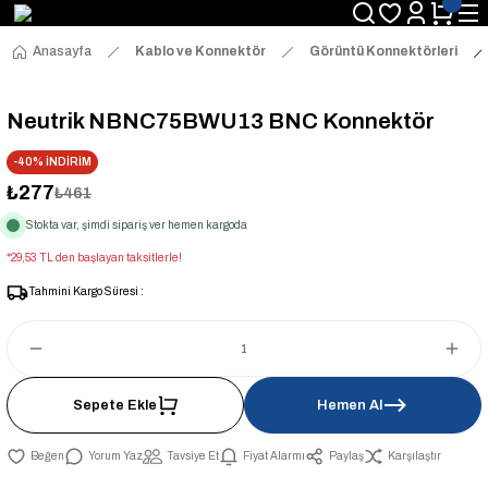
Anasayfa
Kablo ve Konnektör
Görüntü Konnektörleri
Neutrik NBNC75BWU13 BNC Konnektör
-40% İNDİRİM
₺277
₺461
Stokta var, şimdi sipariş ver hemen kargoda
*29,53 TL den başlayan taksitlerle!
Tahmini Kargo Süresi :
Sepete Ekle
Hemen Al
Yorum Yaz
Tavsiye Et
Fiyat Alarmı
Paylaş
Karşılaştır