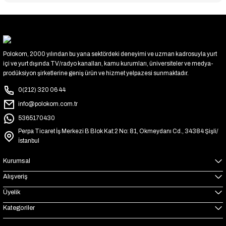
Polokom, 2000 yılından bu yana sektördeki deneyimi ve uzman kadrosuyla yurt
içi ve yurt dışında TV/radyo kanalları, kamu kurumları, üniversiteler ve medya-
prodüksiyon şirketlerine geniş ürün ve hizmet yelpazesi sunmaktadır.
0(212) 320 06 44
info@polokom.com.tr
5365170430
Perpa Ticaret İş Merkezi B Blok Kat:2 No: 81, Okmeydanı Cd., 34384 Şişli/
İstanbul
Kurumsal
Alışveriş
Üyelik
Kategoriler