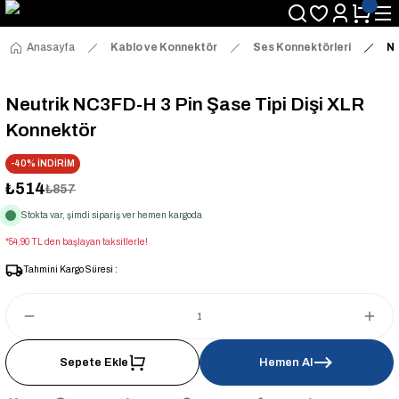
Anasayfa
Kablo ve Konnektör
Ses Konnektörleri
Ne
Neutrik NC3FD-H 3 Pin Şase Tipi Dişi XLR
Konnektör
-40% İNDİRİM
₺514
₺857
Stokta var, şimdi sipariş ver hemen kargoda
*54,90 TL den başlayan taksitlerle!
Tahmini Kargo Süresi :
Sepete Ekle
Hemen Al