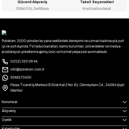
Güvenli Alışveriş
Taksit Seçenekleri
256bit SSL Sertifikası
Kredi kartına taksit
Polokom, 2000 yılından bu yana sektördeki deneyimi ve uzman kadrosuyla yurt
içi ve yurt dışında TV/radyo kanalları, kamu kurumları, üniversiteler ve medya-
prodüksiyon şirketlerine geniş ürün ve hizmet yelpazesi sunmaktadır.
0(212) 320 06 44
info@polokom.com.tr
5365170430
Perpa Ticaret İş Merkezi B Blok Kat:2 No: 81, Okmeydanı Cd., 34384 Şişli/
İstanbul
Kurumsal
Alışveriş
Üyelik
Kategoriler