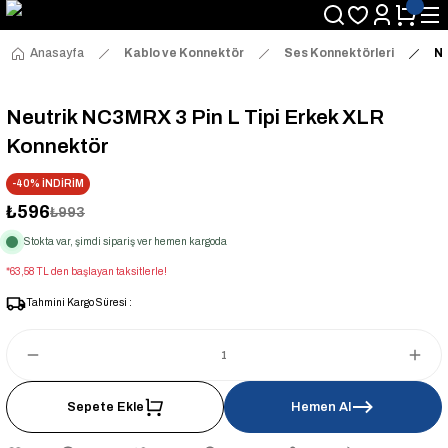
Anasayfa
Kablo ve Konnektör
Ses Konnektörleri
Ne
Neutrik NC3MRX 3 Pin L Tipi Erkek XLR
Konnektör
-40% İNDİRİM
₺596
₺993
Stokta var, şimdi sipariş ver hemen kargoda
*63,58 TL den başlayan taksitlerle!
Tahmini Kargo Süresi :
Sepete Ekle
Hemen Al