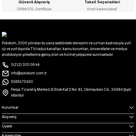
Güvenli Alışveriş
Taksit Seçenekleri
256bit SSL Sertifikası
Kredi kartına taksit
Polokom, 2000 yılından bu yana sektördeki deneyimi ve uzman kadrosuyla yurt
içi ve yurt dışında TV/radyo kanalları, kamu kurumları, üniversiteler ve medya-
prodüksiyon şirketlerine geniş ürün ve hizmet yelpazesi sunmaktadır.
0(212) 320 06 44
info@polokom.com.tr
5365170430
Perpa Ticaret İş Merkezi B Blok Kat:2 No: 81, Okmeydanı Cd., 34384 Şişli/
İstanbul
Kurumsal
Alışveriş
Üyelik
Kategoriler