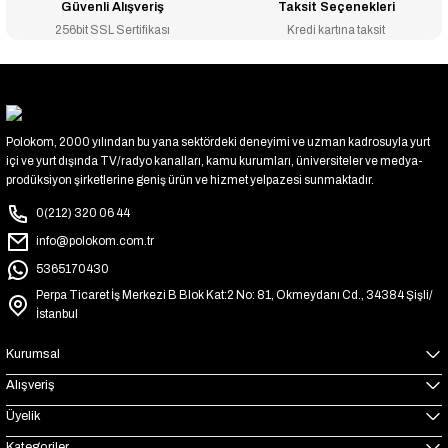
Güvenli Alışveriş
Taksit Seçenekleri
256bit SSL Sertifikası
Kredi kartına taksit
Polokom, 2000 yılından bu yana sektördeki deneyimi ve uzman kadrosuyla yurt
içi ve yurt dışında TV/radyo kanalları, kamu kurumları, üniversiteler ve medya-
prodüksiyon şirketlerine geniş ürün ve hizmet yelpazesi sunmaktadır.
0(212) 320 06 44
info@polokom.com.tr
5365170430
Perpa Ticaret İş Merkezi B Blok Kat:2 No: 81, Okmeydanı Cd., 34384 Şişli/
İstanbul
Kurumsal
Alışveriş
Üyelik
Kategoriler