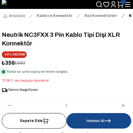
Anasayfa
Kablo ve Konnektör
Ses Konnektörleri
Ne
Neutrik NC3FXX 3 Pin Kablo Tipi Dişi XLR
Konnektör
-40% İNDİRİM
₺356
₺593
Stokta var, şimdi sipariş ver hemen kargoda
*37,99 TL den başlayan taksitlerle!
Tahmini Kargo Süresi :
Sepete Ekle
Hemen Al