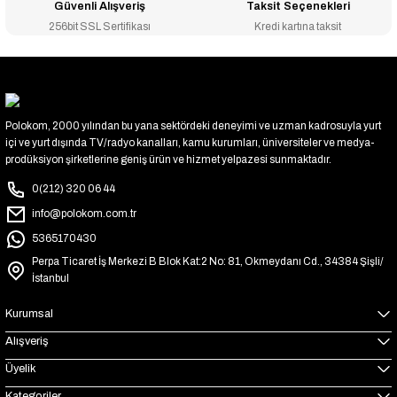
Güvenli Alışveriş
Taksit Seçenekleri
256bit SSL Sertifikası
Kredi kartına taksit
Polokom, 2000 yılından bu yana sektördeki deneyimi ve uzman kadrosuyla yurt
içi ve yurt dışında TV/radyo kanalları, kamu kurumları, üniversiteler ve medya-
prodüksiyon şirketlerine geniş ürün ve hizmet yelpazesi sunmaktadır.
0(212) 320 06 44
info@polokom.com.tr
5365170430
Perpa Ticaret İş Merkezi B Blok Kat:2 No: 81, Okmeydanı Cd., 34384 Şişli/
İstanbul
Kurumsal
Alışveriş
Üyelik
Kategoriler