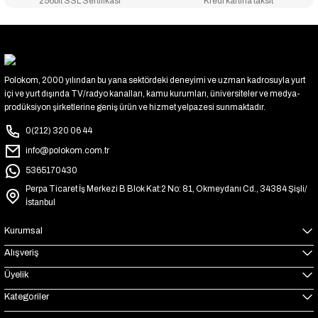
256bit SSL Sertifikası
Kredi kartına taksit
Polokom, 2000 yılından bu yana sektördeki deneyimi ve uzman kadrosuyla yurt
içi ve yurt dışında TV/radyo kanalları, kamu kurumları, üniversiteler ve medya-
prodüksiyon şirketlerine geniş ürün ve hizmet yelpazesi sunmaktadır.
0(212) 320 06 44
info@polokom.com.tr
5365170430
Perpa Ticaret İş Merkezi B Blok Kat:2 No: 81, Okmeydanı Cd., 34384 Şişli/
İstanbul
Kurumsal
Alışveriş
Üyelik
Kategoriler