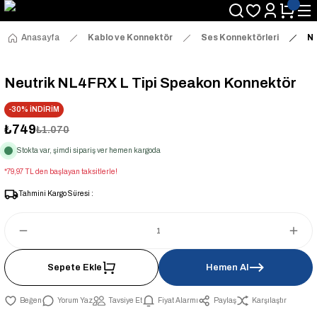
Anasayfa
Kablo ve Konnektör
Ses Konnektörleri
Ne
Neutrik NL4FRX L Tipi Speakon Konnektör
-30% İNDİRİM
₺749
₺1.070
Stokta var, şimdi sipariş ver hemen kargoda
*79,97 TL den başlayan taksitlerle!
Tahmini Kargo Süresi :
Sepete Ekle
Hemen Al
Yorum Yaz
Tavsiye Et
Fiyat Alarmı
Paylaş
Karşılaştır