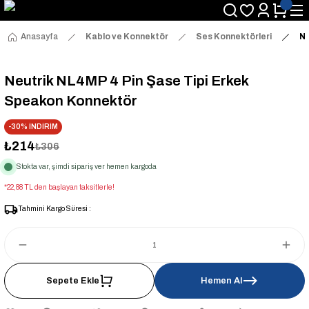
Anasayfa
Kablo ve Konnektör
Ses Konnektörleri
Ne
Neutrik NL4MP 4 Pin Şase Tipi Erkek
Speakon Konnektör
-30% İNDİRİM
₺214
₺306
Stokta var, şimdi sipariş ver hemen kargoda
*22,88 TL den başlayan taksitlerle!
Tahmini Kargo Süresi :
Sepete Ekle
Hemen Al