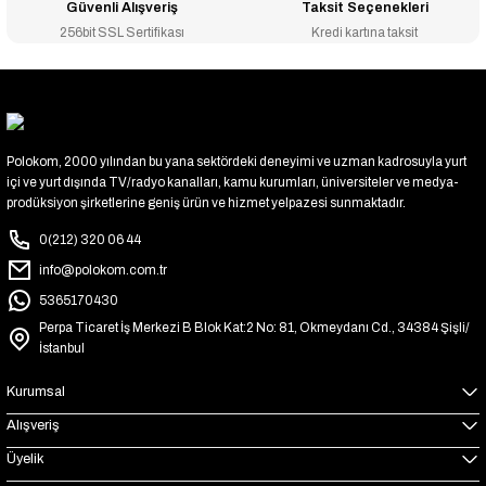
Güvenli Alışveriş
Taksit Seçenekleri
256bit SSL Sertifikası
Kredi kartına taksit
Polokom, 2000 yılından bu yana sektördeki deneyimi ve uzman kadrosuyla yurt
içi ve yurt dışında TV/radyo kanalları, kamu kurumları, üniversiteler ve medya-
prodüksiyon şirketlerine geniş ürün ve hizmet yelpazesi sunmaktadır.
0(212) 320 06 44
info@polokom.com.tr
5365170430
Perpa Ticaret İş Merkezi B Blok Kat:2 No: 81, Okmeydanı Cd., 34384 Şişli/
İstanbul
Kurumsal
Alışveriş
Üyelik