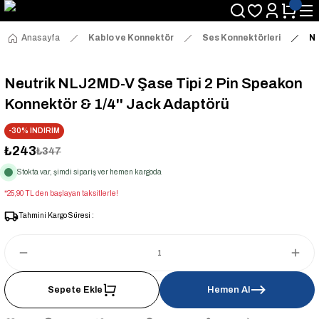
Anasayfa
Kablo ve Konnektör
Ses Konnektörleri
Ne
Neutrik NLJ2MD-V Şase Tipi 2 Pin Speakon
Konnektör & 1/4'' Jack Adaptörü
-30% İNDİRİM
₺243
₺347
Stokta var, şimdi sipariş ver hemen kargoda
*25,90 TL den başlayan taksitlerle!
Tahmini Kargo Süresi :
Sepete Ekle
Hemen Al