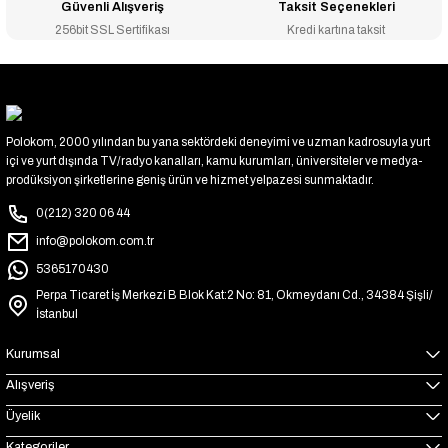
Güvenli Alışveriş
Taksit Seçenekleri
256bit SSL Sertifikası
Kredi kartına taksit
Polokom, 2000 yılından bu yana sektördeki deneyimi ve uzman kadrosuyla yurt
içi ve yurt dışında TV/radyo kanalları, kamu kurumları, üniversiteler ve medya-
prodüksiyon şirketlerine geniş ürün ve hizmet yelpazesi sunmaktadır.
0(212) 320 06 44
info@polokom.com.tr
5365170430
Perpa Ticaret İş Merkezi B Blok Kat:2 No: 81, Okmeydanı Cd., 34384 Şişli/
İstanbul
Kurumsal
Alışveriş
Üyelik
Kategoriler