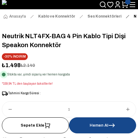
Anasayfa
Kablo ve Konnektör
Ses Konnektörleri
Ne
Neutrik NLT4FX-BAG 4 Pin Kablo Tipi Dişi
Speakon Konnektör
-30% İNDİRİM
₺1.498
₺2.140
Stokta var, şimdi sipariş ver hemen kargoda
*159,94 TL den başlayan taksitlerle!
Tahmini Kargo Süresi :
Sepete Ekle
Hemen Al