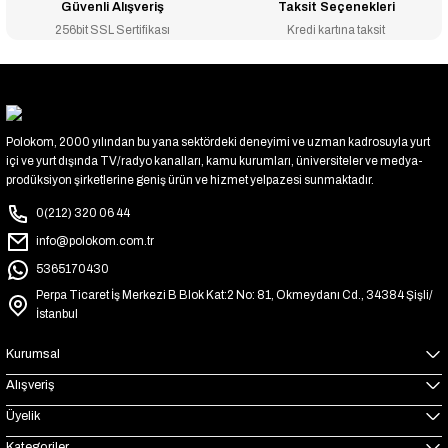
Güvenli Alışveriş
Taksit Seçenekleri
256bit SSL Sertifikası
Kredi kartına taksit
Polokom, 2000 yılından bu yana sektördeki deneyimi ve uzman kadrosuyla yurt
içi ve yurt dışında TV/radyo kanalları, kamu kurumları, üniversiteler ve medya-
prodüksiyon şirketlerine geniş ürün ve hizmet yelpazesi sunmaktadır.
0(212) 320 06 44
info@polokom.com.tr
5365170430
Perpa Ticaret İş Merkezi B Blok Kat:2 No: 81, Okmeydanı Cd., 34384 Şişli/
İstanbul
Kurumsal
Alışveriş
Üyelik
Kategoriler