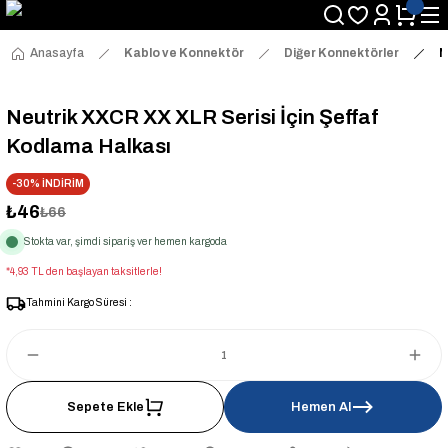
Anasayfa
Kablo ve Konnektör
Diğer Konnektörler
N
Neutrik XXCR XX XLR Serisi İçin Şeffaf
Kodlama Halkası
-30% İNDİRİM
₺46
₺66
Stokta var, şimdi sipariş ver hemen kargoda
*4,93 TL den başlayan taksitlerle!
Tahmini Kargo Süresi :
Sepete Ekle
Hemen Al