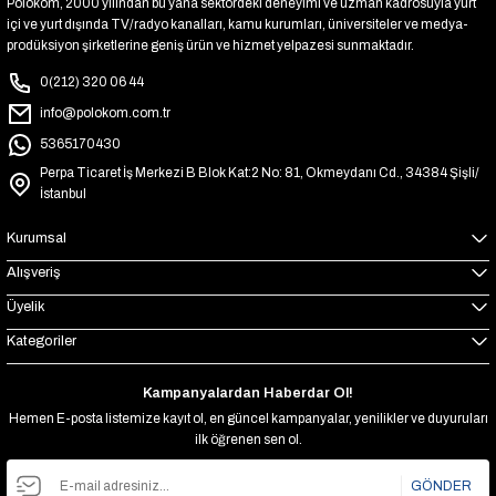
Polokom, 2000 yılından bu yana sektördeki deneyimi ve uzman kadrosuyla yurt
içi ve yurt dışında TV/radyo kanalları, kamu kurumları, üniversiteler ve medya-
prodüksiyon şirketlerine geniş ürün ve hizmet yelpazesi sunmaktadır.
0(212) 320 06 44
info@polokom.com.tr
5365170430
Perpa Ticaret İş Merkezi B Blok Kat:2 No: 81, Okmeydanı Cd., 34384 Şişli/
İstanbul
Kurumsal
Alışveriş
Üyelik
Kategoriler
Kampanyalardan Haberdar Ol!
Hemen E-posta listemize kayıt ol, en güncel kampanyalar, yenilikler ve duyuruları
ilk öğrenen sen ol.
GÖNDER