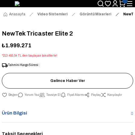
Anasayfa
Video Sistemleri
Görüntü Mixerleri
NewTek
NewTek Tricaster Elite 2
₺1.999.271
*213.455,54 TL den başlayan taksitlerle!
Tahmini Kargo Süresi :
Gelince Haber Ver
Yorum Yaz
Tavsiye Et
Fiyat Alarmı
Paylaş
Karşılaştır
Ürün Bilgisi
Taksit Seçenekleri