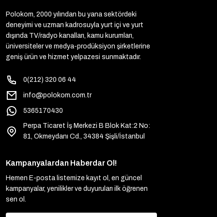
Polokom, 2000 yılından bu yana sektördeki
deneyimi ve uzman kadrosuyla yurt içi ve yurt
dışında TV/radyo kanalları, kamu kurumları,
üniversiteler ve medya-prodüksiyon şirketlerine
geniş ürün ve hizmet yelpazesi sunmaktadır.
0(212) 320 06 44
info@polokom.com.tr
5365170430
Perpa Ticaret İş Merkezi B Blok Kat:2 No:
81, Okmeydanı Cd., 34384 Şişli/İstanbul
Kampanyalardan Haberdar Ol!
Hemen E-posta listemize kayıt ol, en güncel
kampanyalar, yenilikler ve duyuruları ilk öğrenen
sen ol.