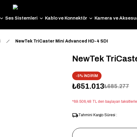
Ses Sistemleri
Kablo ve Konnektör
Kamera ve Aksesua
i
NewTek TriCaster Mini Advanced HD-4 SDI
NewTek TriCast
-5% İNDİRİM
₺651.013
₺685.277
*69.506,48 TL den başlayan taksitlerle
Tahmini Kargo Süresi :