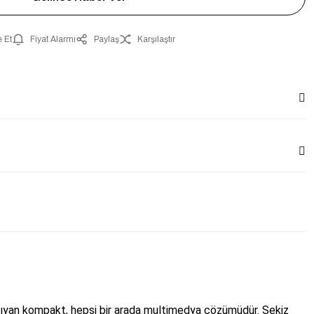
 Et
Fiyat Alarmı
Paylaş
Karşılaştır
ıyan kompakt, hepsi bir arada multimedya çözümüdür. Sekiz