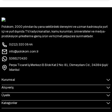
Polokom, 2000 yılından bu yana sektördeki deneyimi ve uzman kadrosuyla yurt
içi ve yurt dışında TV/radyo kanalları, kamu kurumları, üniversiteler ve medya-
prodüksiyon şirketlerine geniş ürün ve hizmet yelpazesi sunmaktadır.
0(212) 320 06 44
info@polokom.com.tr
5365170430
Perpa Ticaret İş Merkezi B Blok Kat:2 No: 81, Okmeydanı Cd., 34384 Şişli/
İstanbul
Kurumsal
Alışveriş
Üyelik
Kategoriler