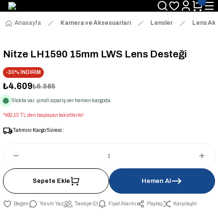
Anasayfa
Kamera ve Aksesuarları
Lensler
Lens Aks
Nitze LH1590 15mm LWS Lens Desteği
-30% İNDİRİM
₺4.609
₺6.585
Stokta var, şimdi sipariş ver hemen kargoda
*492,13 TL den başlayan taksitlerle!
Tahmini Kargo Süresi :
Sepete Ekle
Hemen Al
Yorum Yaz
Tavsiye Et
Fiyat Alarmı
Paylaş
Karşılaştır