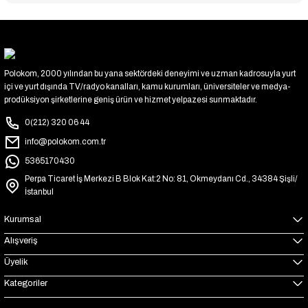
Polokom, 2000 yılından bu yana sektördeki deneyimi ve uzman kadrosuyla yurt
içi ve yurt dışında TV/radyo kanalları, kamu kurumları, üniversiteler ve medya-
prodüksiyon şirketlerine geniş ürün ve hizmet yelpazesi sunmaktadır.
0(212) 320 06 44
info@polokom.com.tr
5365170430
Perpa Ticaret İş Merkezi B Blok Kat:2 No: 81, Okmeydanı Cd., 34384 Şişli/
İstanbul
Kurumsal
Alışveriş
Üyelik
Kategoriler