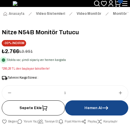
Anasayfa
Video Sistemleri
Video Monitör
Monitör T
Nitze N54B Monitör Tutucu
-30% İNDİRİM
₺2.766
₺3.951
Stokta var, şimdi sipariş ver hemen kargoda
*295,28 TL den başlayan taksitlerle!
Tahmini Kargo Süresi :
Sepete Ekle
Hemen Al
Yorum Yaz
Tavsiye Et
Fiyat Alarmı
Paylaş
Karşılaştır