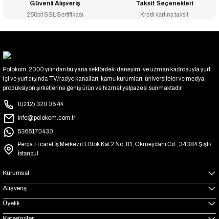
Güvenli Alışveriş
Taksit Seçenekleri
256bit SSL Sertifikası
Kredi kartına taksit
Polokom, 2000 yılından bu yana sektördeki deneyimi ve uzman kadrosuyla yurt
içi ve yurt dışında TV/radyo kanalları, kamu kurumları, üniversiteler ve medya-
prodüksiyon şirketlerine geniş ürün ve hizmet yelpazesi sunmaktadır.
0(212) 320 06 44
info@polokom.com.tr
5365170430
Perpa Ticaret İş Merkezi B Blok Kat:2 No: 81, Okmeydanı Cd., 34384 Şişli/
İstanbul
Kurumsal
Alışveriş
Üyelik
Kategoriler