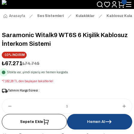
Anasayfa
Ses Sistemleri
Kulaklıklar
Kablosuz Kulakl
Saramonic Witalk9 WT6S 6 Kişilik Kablosuz
İnterkom Sistemi
-10% İNDİRİM
₺67.271
₺74.745
Stokta var, şimdi sipariş ver hemen kargoda
*7.182,28 TL den başlayan taksitlerle!
Tahmini Kargo Süresi :
Sepete Ekle
Hemen Al