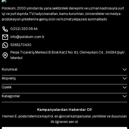
Polokom, 2000 yılından bu yana sektördeki deneyimi ve uzman kadrosuyla yurt
içi ve yurt dışında TV/radyo kanalları, kamu kurumları, üniversiteler ve medya-
prodüksiyon şirketlerine geniş ürün ve hizmet yelpazesi sunmaktadır.
0(212) 320 06 44
info@polokom.com.tr
5365170430
Perpa Ticaret İş Merkezi B Blok Kat:2 No: 81, Okmeydanı Cd., 34384 Şişli/
İstanbul
Kurumsal
Alışveriş
Üyelik
Kategoriler
Kampanyalardan Haberdar Ol!
Hemen E-posta listemize kayıt ol, en güncel kampanyalar, yenilikler ve duyuruları
ilk öğrenen sen ol.