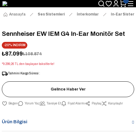
Anasayfa
Ses Sistemleri
İnterkomlar
In-Ear Sistem
Sennheiser EW IEM G4 In-Ear Monitör Set
-20% İNDİRİM
₺87.099
₺108.874
*9.299,26 TL den başlayan taksitlerle!
Tahmini Kargo Süresi :
Gelince Haber Ver
Yorum Yaz
Tavsiye Et
Fiyat Alarmı
Paylaş
Karşılaştır
Ürün Bilgisi