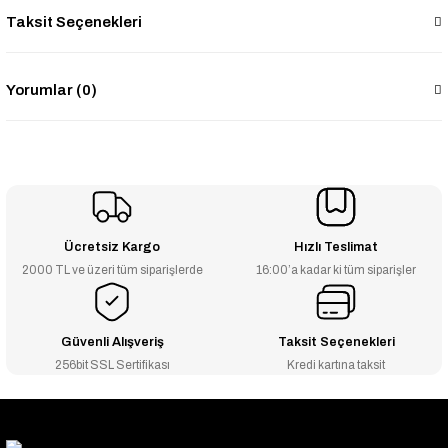
Taksit Seçenekleri
Yorumlar (0)
Ücretsiz Kargo
Hızlı Teslimat
2000 TL ve üzeri tüm siparişlerde
16:00’a kadar ki tüm siparişler
Güvenli Alışveriş
Taksit Seçenekleri
256bit SSL Sertifikası
Kredi kartına taksit