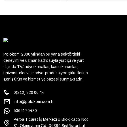
Polokom, 2000 yılından bu yana sektördeki
deneyimi ve uzman kadrosuyla yurt içi ve yurt
dışında TV/radyo kanalları, kamu kurumları,
üniversiteler ve medya-prodüksiyon şirketlerine
geniş ürün ve hizmet yelpazesi sunmaktadır.
0(212) 320 06 44
info@polokom.com.tr
5365170430
Perpa Ticaret İş Merkezi B Blok Kat:2 No:
81, Okmeydanı Cd., 34384 Şişli/İstanbul