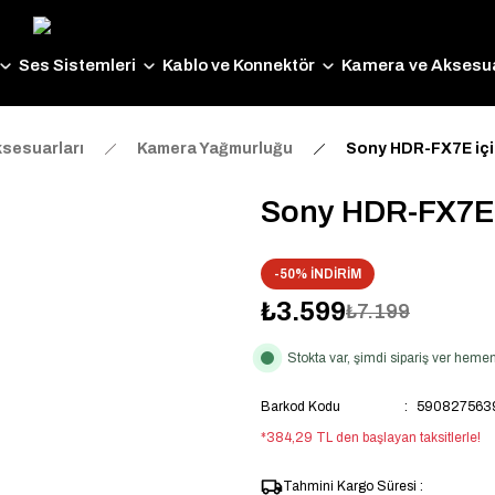
Ses Sistemleri
Kablo ve Konnektör
Kamera ve Aksesua
sesuarları
Kamera Yağmurluğu
Sony HDR-FX7E içi
Sony HDR-FX7E 
-50% İNDİRİM
₺3.599
₺7.199
Stokta var, şimdi sipariş ver hem
Barkod Kodu
590827563
*384,29 TL den başlayan taksitlerle!
Tahmini Kargo Süresi :