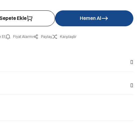
Sepete Ekle
Hemen Al
 Et
Fiyat Alarmı
Paylaş
Karşılaştır