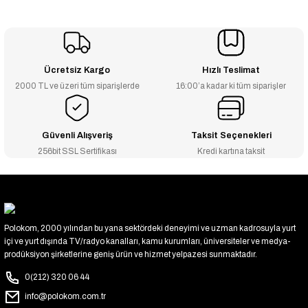
Ücretsiz Kargo
Hızlı Teslimat
2000 TL ve üzeri tüm siparişlerde
16:00’a kadar ki tüm siparişler
Güvenli Alışveriş
Taksit Seçenekleri
256bit SSL Sertifikası
Kredi kartına taksit
Polokom, 2000 yılından bu yana sektördeki deneyimi ve uzman kadrosuyla yurt
içi ve yurt dışında TV/radyo kanalları, kamu kurumları, üniversiteler ve medya-
prodüksiyon şirketlerine geniş ürün ve hizmet yelpazesi sunmaktadır.
0(212) 320 06 44
info@polokom.com.tr