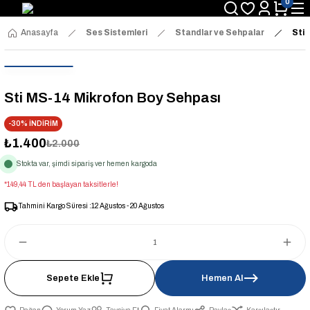
0
Anasayfa
Ses Sistemleri
Standlar ve Sehpalar
Sti 
Sti MS-14 Mikrofon Boy Sehpası
-30% İNDİRİM
₺1.400
₺2.000
Stokta var, şimdi sipariş ver hemen kargoda
*149,44 TL den başlayan taksitlerle!
Tahmini Kargo Süresi :
12 Ağustos - 20 Ağustos
Sepete Ekle
Hemen Al