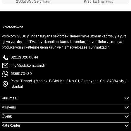
256bit SSL Sertifikası
Kredi kartına taksit
Polokom, 2000 yılından bu yana sektördeki deneyimi ve uzman kadrosuyla yurt
içi ve yurt dışında TV/radyo kanalları, kamu kurumları, üniversiteler ve medya-
prodüksiyon şirketlerine geniş ürün ve hizmet yelpazesi sunmaktadır.
0(212) 320 06 44
info@polokom.com.tr
5365170430
Perpa Ticaret İş Merkezi B Blok Kat:2 No: 81, Okmeydanı Cd., 34384 Şişli/
İstanbul
Kurumsal
Alışveriş
Üyelik
Kategoriler