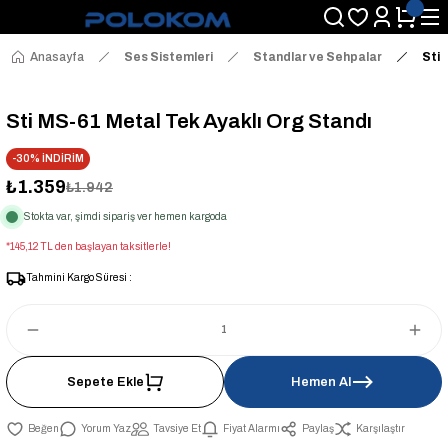
Anasayfa
Ses Sistemleri
Standlar ve Sehpalar
Sti 
Sti MS-61 Metal Tek Ayaklı Org Standı
-30% İNDİRİM
₺1.359
₺1.942
Stokta var, şimdi sipariş ver hemen kargoda
*145,12 TL den başlayan taksitlerle!
Tahmini Kargo Süresi :
Sepete Ekle
Hemen Al
Yorum Yaz
Tavsiye Et
Fiyat Alarmı
Paylaş
Karşılaştır