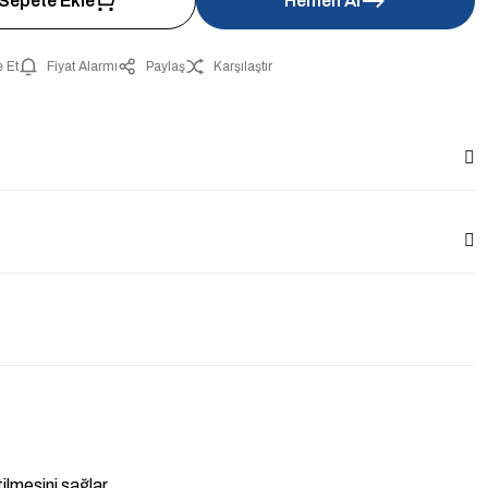
Sepete Ekle
Hemen Al
 Et
Fiyat Alarmı
Paylaş
Karşılaştır
ilmesini sağlar.