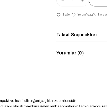
Yorum Yaz
Tavsiye
Taksit Seçenekleri
Yorumlar (0)
 ve hafif, ultra geniş açılı bir zoom lensidir.
ha düzenli olarak meydana gelen renk sapmalarının tam olarak düzelt