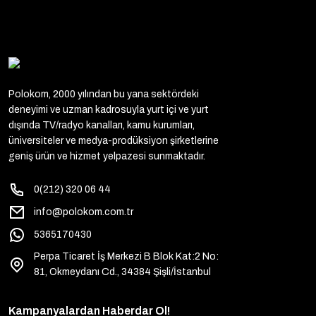
Polokom, 2000 yılından bu yana sektördeki
deneyimi ve uzman kadrosuyla yurt içi ve yurt
dışında TV/radyo kanalları, kamu kurumları,
üniversiteler ve medya-prodüksiyon şirketlerine
geniş ürün ve hizmet yelpazesi sunmaktadır.
0(212) 320 06 44
info@polokom.com.tr
5365170430
Perpa Ticaret İş Merkezi B Blok Kat:2 No:
81, Okmeydanı Cd., 34384 Şişli/İstanbul
Kampanyalardan Haberdar Ol!