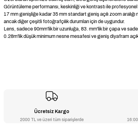
Görüntüleme performansı, keskinliği ve kontrastı ile profesyonel len
17 mm genişliğe kadar 35 mm standart geniş açılı zoom aralığı n
ancak diğer çeşitli fotoğrafçılık durumları için de uygundur.
Lens, sadece 90mm'lik bir uzunluğa, 83. mm'lik bir çapa ve sadec
0.28m'lik düşük minimum nesne mesafesi ve geniş diyafram açıklığı 
Ücretsiz Kargo
2000 TL ve üzeri tüm siparişlerde
16:00’