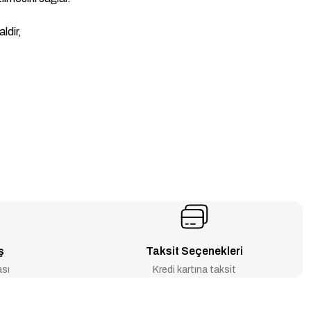
ldir,
ş
Taksit Seçenekleri
ası
Kredi kartına taksit