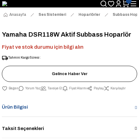
Anasayfa
Ses Sistemleri
Hoparlörler
Subbass Hopa
Yamaha DSR118W Aktif Subbass Hoparlör
Fiyat ve stok durumu için bilgi alın
Tahmini Kargo Süresi :
Gelince Haber Ver
Yorum Yaz
Tavsiye Et
Fiyat Alarmı
Paylaş
Karşılaştır
Ürün Bilgisi
Taksit Seçenekleri