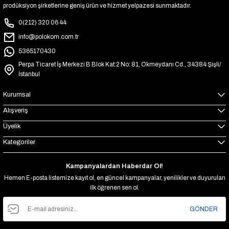
prodüksiyon şirketlerine geniş ürün ve hizmet yelpazesi sunmaktadır.
0(212) 320 06 44
info@polokom.com.tr
5365170430
Perpa Ticaret İş Merkezi B Blok Kat:2 No: 81, Okmeydanı Cd., 34384 Şişli/
İstanbul
Kurumsal
Alışveriş
Üyelik
Kategoriler
Kampanyalardan Haberdar Ol!
Hemen E-posta listemize kayıt ol, en güncel kampanyalar, yenilikler ve duyuruları
ilk öğrenen sen ol.
GÖNDER