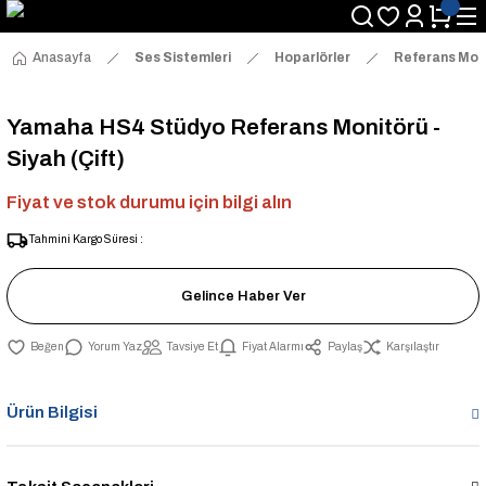
Anasayfa
Ses Sistemleri
Hoparlörler
Referans Moni
Yamaha HS4 Stüdyo Referans Monitörü -
Siyah (Çift)
Fiyat ve stok durumu için bilgi alın
Tahmini Kargo Süresi :
Gelince Haber Ver
Yorum Yaz
Tavsiye Et
Fiyat Alarmı
Paylaş
Karşılaştır
Ürün Bilgisi