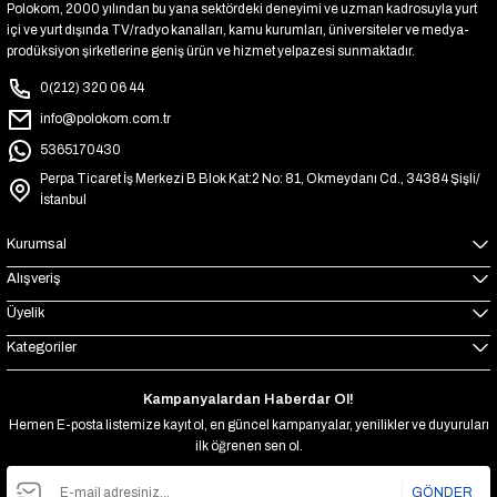
Polokom, 2000 yılından bu yana sektördeki deneyimi ve uzman kadrosuyla yurt
içi ve yurt dışında TV/radyo kanalları, kamu kurumları, üniversiteler ve medya-
prodüksiyon şirketlerine geniş ürün ve hizmet yelpazesi sunmaktadır.
0(212) 320 06 44
info@polokom.com.tr
5365170430
Perpa Ticaret İş Merkezi B Blok Kat:2 No: 81, Okmeydanı Cd., 34384 Şişli/
İstanbul
Kurumsal
Alışveriş
Üyelik
Kategoriler
Kampanyalardan Haberdar Ol!
Hemen E-posta listemize kayıt ol, en güncel kampanyalar, yenilikler ve duyuruları
ilk öğrenen sen ol.
GÖNDER