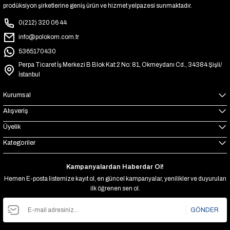
prodüksiyon şirketlerine geniş ürün ve hizmet yelpazesi sunmaktadır.
0(212) 320 06 44
info@polokom.com.tr
5365170430
Perpa Ticaret İş Merkezi B Blok Kat:2 No: 81, Okmeydanı Cd., 34384 Şişli/
İstanbul
Kurumsal
Alışveriş
Üyelik
Kategoriler
Kampanyalardan Haberdar Ol!
Hemen E-posta listemize kayıt ol, en güncel kampanyalar, yenilikler ve duyuruları
ilk öğrenen sen ol.
GÖNDER