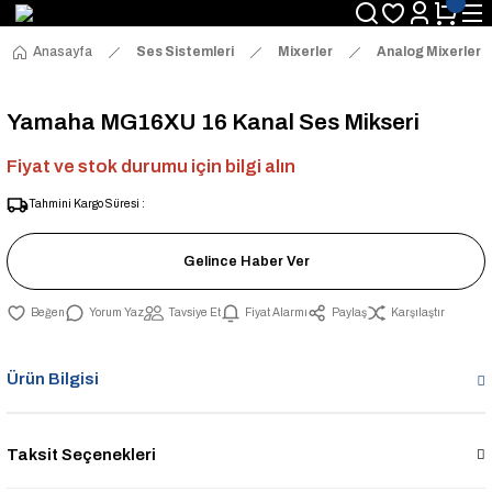
Anasayfa
Ses Sistemleri
Mixerler
Analog Mixerler
Yamaha MG16XU 16 Kanal Ses Mikseri
Fiyat ve stok durumu için bilgi alın
Tahmini Kargo Süresi :
Gelince Haber Ver
Yorum Yaz
Tavsiye Et
Fiyat Alarmı
Paylaş
Karşılaştır
Ürün Bilgisi
Taksit Seçenekleri