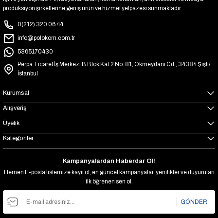
prodüksiyon şirketlerine geniş ürün ve hizmet yelpazesi sunmaktadır.
0(212) 320 06 44
info@polokom.com.tr
5365170430
Perpa Ticaret İş Merkezi B Blok Kat:2 No: 81, Okmeydanı Cd., 34384 Şişli/
İstanbul
Kurumsal
Alışveriş
Üyelik
Kategoriler
Kampanyalardan Haberdar Ol!
Hemen E-posta listemize kayıt ol, en güncel kampanyalar, yenilikler ve duyuruları
ilk öğrenen sen ol.
GÖNDER