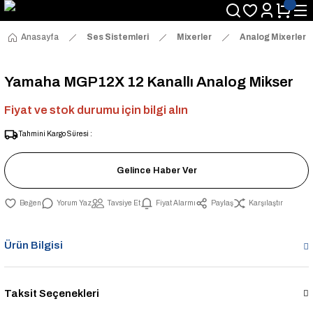
Anasayfa
Ses Sistemleri
Mixerler
Analog Mixerler
Yamaha MGP12X 12 Kanallı Analog Mikser
Fiyat ve stok durumu için bilgi alın
Tahmini Kargo Süresi :
Gelince Haber Ver
Yorum Yaz
Tavsiye Et
Fiyat Alarmı
Paylaş
Karşılaştır
Ürün Bilgisi
Taksit Seçenekleri