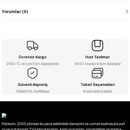
Yorumlar (0)
Ücretsiz Kargo
Hızlı Teslimat
2000 TL ve üzeri tüm siparişlerde
16:00’a kadar ki tüm siparişler
Güvenli Alışveriş
Taksit Seçenekleri
256bit SSL Sertifikası
Kredi kartına taksit
Polokom, 2000 yılından bu yana sektördeki deneyimi ve uzman kadrosuyla yurt
içi ve yurt dışında TV/radyo kanalları, kamu kurumları, üniversiteler ve medya-