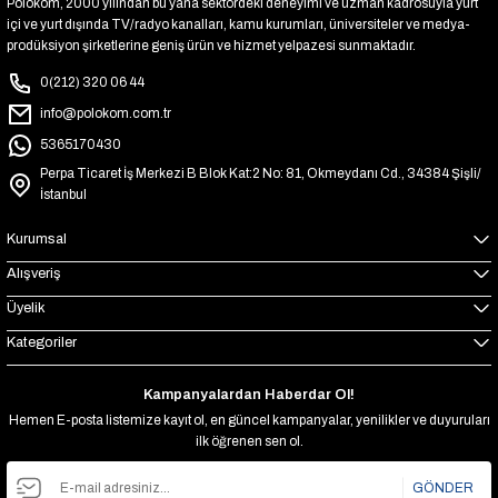
Polokom, 2000 yılından bu yana sektördeki deneyimi ve uzman kadrosuyla yurt
içi ve yurt dışında TV/radyo kanalları, kamu kurumları, üniversiteler ve medya-
prodüksiyon şirketlerine geniş ürün ve hizmet yelpazesi sunmaktadır.
0(212) 320 06 44
info@polokom.com.tr
5365170430
Perpa Ticaret İş Merkezi B Blok Kat:2 No: 81, Okmeydanı Cd., 34384 Şişli/
İstanbul
Kurumsal
Alışveriş
Üyelik
Kategoriler
Kampanyalardan Haberdar Ol!
Hemen E-posta listemize kayıt ol, en güncel kampanyalar, yenilikler ve duyuruları
ilk öğrenen sen ol.
GÖNDER