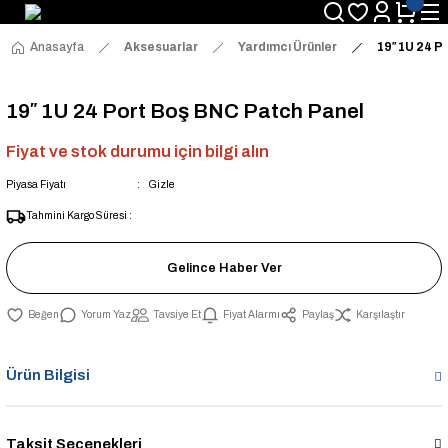
Anasayfa
Aksesuarlar
Yardımcı Ürünler
19″ 1U 24 P
19″ 1U 24 Port Boş BNC Patch Panel
Fiyat ve stok durumu için bilgi alın
Piyasa Fiyatı
Gizle
Tahmini Kargo Süresi :
Gelince Haber Ver
Yorum Yaz
Tavsiye Et
Fiyat Alarmı
Paylaş
Karşılaştır
Ürün Bilgisi
Taksit Seçenekleri