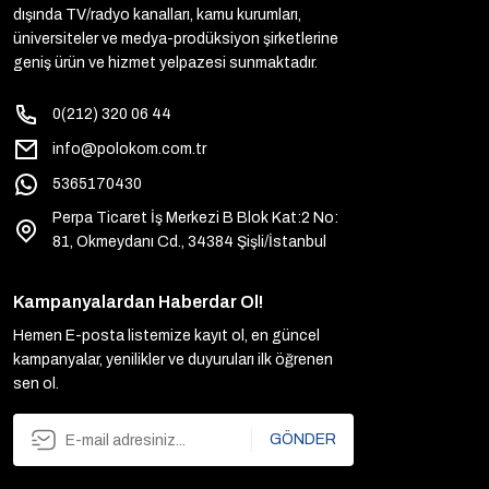
dışında TV/radyo kanalları, kamu kurumları,
üniversiteler ve medya-prodüksiyon şirketlerine
geniş ürün ve hizmet yelpazesi sunmaktadır.
0(212) 320 06 44
info@polokom.com.tr
5365170430
Perpa Ticaret İş Merkezi B Blok Kat:2 No:
81, Okmeydanı Cd., 34384 Şişli/İstanbul
Kampanyalardan Haberdar Ol!
Hemen E-posta listemize kayıt ol, en güncel
kampanyalar, yenilikler ve duyuruları ilk öğrenen
sen ol.
GÖNDER