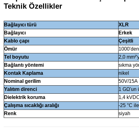
Teknik Özellikler
Bağlayıcı türü
XLR
Bağlayıcı
Erkek
Kablo çapı
Çeşitli
Ömür
1000'den
Tel boyutu
2,0 mm²'
Bağlantı yöntemi
sıkma yö
Kontak Kaplama
nikel
Nominal gerilim
50V/15A
Yalıtım direnci
1 GΩ'un 
Dielektrik koruma
1,4 kVD
Çalışma sıcaklığı aralığı
-25 °C il
Renk
siyah