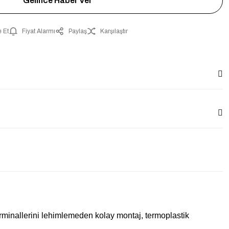
Gelince Haber Ver
 Et
Fiyat Alarmı
Paylaş
Karşılaştır
minallerini lehimlemeden kolay montaj, termoplastik