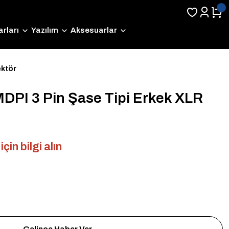
rları
Yazılım
Aksesuarlar
ektör
PI 3 Pin Şase Tipi Erkek XLR
çin bilgi alın