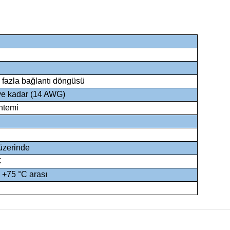
 fazla bağlantı döngüsü
ye kadar (14 AWG)
ntemi
üzerinde
C
e +75 °C arası