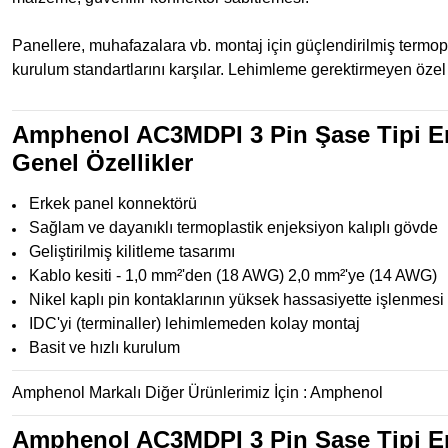
Panellere, muhafazalara vb. montaj için güçlendirilmiş termop
kurulum standartlarını karşılar. Lehimleme gerektirmeyen özel 
Amphenol AC3MDPI 3 Pin Şase Tipi E
Genel Özellikler
Erkek panel konnektörü
Sağlam ve dayanıklı termoplastik enjeksiyon kalıplı gövde
Geliştirilmiş kilitleme tasarımı
Kablo kesiti - 1,0 mm²'den (18 AWG) 2,0 mm²'ye (14 AWG)
Nikel kaplı pin kontaklarının yüksek hassasiyette işlenmesi
IDC'yi (terminaller) lehimlemeden kolay montaj
Basit ve hızlı kurulum
Amphenol Markalı Diğer Ürünlerimiz İçin :
Amphenol
Amphenol AC3MDPI 3 Pin Şase Tipi E