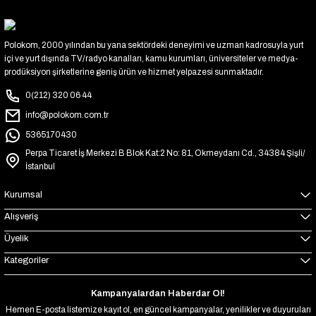
Polokom, 2000 yılından bu yana sektördeki deneyimi ve uzman kadrosuyla yurt
içi ve yurt dışında TV/radyo kanalları, kamu kurumları, üniversiteler ve medya-
prodüksiyon şirketlerine geniş ürün ve hizmet yelpazesi sunmaktadır.
0(212) 320 06 44
info@polokom.com.tr
5365170430
Perpa Ticaret İş Merkezi B Blok Kat:2 No: 81, Okmeydanı Cd., 34384 Şişli/
İstanbul
Kurumsal
Alışveriş
Üyelik
Kategoriler
Kampanyalardan Haberdar Ol!
Hemen E-posta listemize kayıt ol, en güncel kampanyalar, yenilikler ve duyuruları