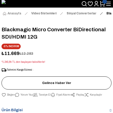
Anasayfa
Video Sistemleri
Sinyal Converterlar
Bla
Blackmagic Micro Converter BiDirectional
SDI/HDMI 12G
-5% İNDİRİM
₺11.669
₺12.283
*1.245,84 TL den başlayan taksitlerle!
Tahmini Kargo Süresi :
Gelince Haber Ver
Yorum Yaz
Tavsiye Et
Fiyat Alarmı
Paylaş
Karşılaştır
Ürün Bilgisi