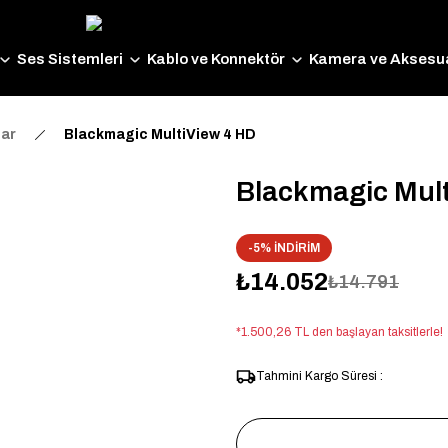
Ses Sistemleri
Kablo ve Konnektör
Kamera ve Aksesua
lar
Blackmagic MultiView 4 HD
Blackmagic Mul
-5% İNDİRİM
₺14.052
₺14.791
*1.500,26 TL den başlayan taksitlerle!
Tahmini Kargo Süresi :