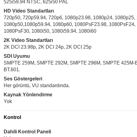
525i59.94 NTSC, 625i50 PAL
HD Video Standartları
720p50, 720p59.94, 720p6, 1080p23.98, 1080p24, 1080p25,
1080p50,1080p59.94, 1080p60, 1080PsF23.98, 1080PsF24,
1080PsF30, 1080i50, 1080i59.94, 1080i60
2K Video Standartları
2K DCI 23.98p, 2K DCI 24p, 2K DCI 25p
SDI Uyumu
SMPTE 259M, SMPTE 292M, SMPTE 296M, SMPTE 425M-B, 
BT.601.
Ses Göstergeleri
Her görüntü, VU standardında.
Kaynak Yönlendirme
Yok
Kontrol
Dahili Kontrol Paneli