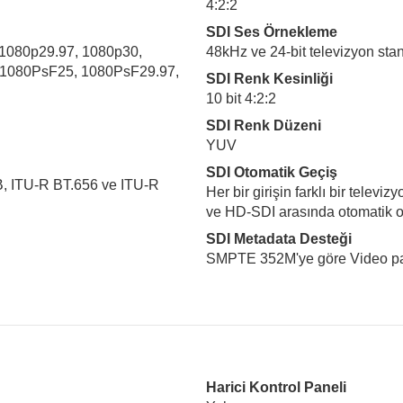
4:2:2
SDI Ses Örnekleme
 1080p29.97, 1080p30,
48kHz ve 24-bit televizyon stan
 1080PsF25, 1080PsF29.97,
SDI Renk Kesinliği
10 bit 4:2:2
SDI Renk Düzeni
YUV
SDI Otomatik Geçiş
ITU‑R BT.656 ve ITU‑R
Her bir girişin farklı bir televi
ve HD-SDI arasında otomatik o
SDI Metadata Desteği
SMPTE 352M'ye göre Video pay
Harici Kontrol Paneli