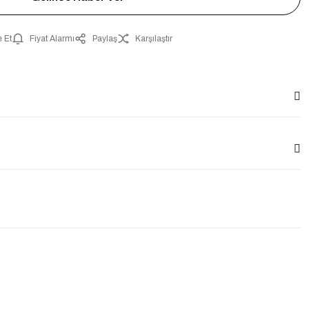
 Et
Fiyat Alarmı
Paylaş
Karşılaştır