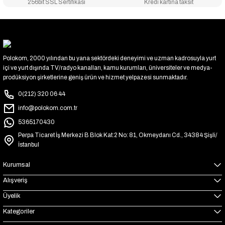
256bit SSL Sertifikası
Kredi kartına taksit
Polokom, 2000 yılından bu yana sektördeki deneyimi ve uzman kadrosuyla yurt
içi ve yurt dışında TV/radyo kanalları, kamu kurumları, üniversiteler ve medya-
prodüksiyon şirketlerine geniş ürün ve hizmet yelpazesi sunmaktadır.
0(212) 320 06 44
info@polokom.com.tr
5365170430
Perpa Ticaret İş Merkezi B Blok Kat:2 No: 81, Okmeydanı Cd., 34384 Şişli/
İstanbul
Kurumsal
Alışveriş
Üyelik
Kategoriler