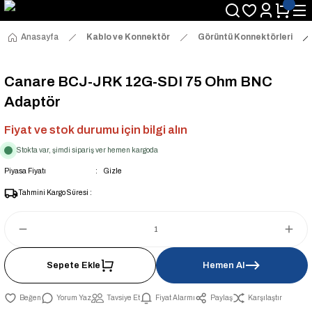
Anasayfa
Kablo ve Konnektör
Görüntü Konnektörleri
Canare BCJ-JRK 12G-SDI 75 Ohm BNC
Adaptör
Fiyat ve stok durumu için bilgi alın
Stokta var, şimdi sipariş ver hemen kargoda
Piyasa Fiyatı
Gizle
Tahmini Kargo Süresi :
Sepete Ekle
Hemen Al
Yorum Yaz
Tavsiye Et
Fiyat Alarmı
Paylaş
Karşılaştır