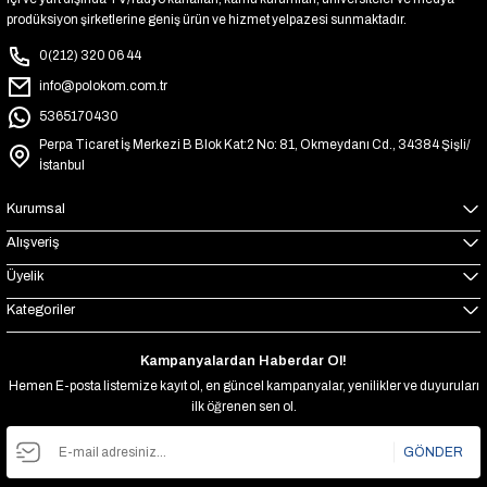
prodüksiyon şirketlerine geniş ürün ve hizmet yelpazesi sunmaktadır.
0(212) 320 06 44
info@polokom.com.tr
5365170430
Perpa Ticaret İş Merkezi B Blok Kat:2 No: 81, Okmeydanı Cd., 34384 Şişli/
İstanbul
Kurumsal
Alışveriş
Üyelik
Kategoriler
Kampanyalardan Haberdar Ol!
Hemen E-posta listemize kayıt ol, en güncel kampanyalar, yenilikler ve duyuruları
ilk öğrenen sen ol.
GÖNDER