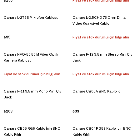
₺296
Fiyat ve stok durumu için bilgi alın
Canare L-2T2S Mikrofon Kablosu
Canare L-2.5CHD 75 Ohm Dijital
Video Koaksiyel Kablo
₺99
Fiyat ve stok durumu için bilgi alın
Canare HFO-50 50 M Fiber Optik
Canare F-12 3,5 mm Stereo Mini Çivi
Kamera Kablosu
Jack
Fiyat ve stok durumu için bilgi alın
Fiyat ve stok durumu için bilgi alın
Canare F-11 3,5 mm Mono Mini Çivi
Canare CB05A BNC Kablo Kılıfı
Jack
₺263
₺33
Canare CB05 RG6 Kablo İçin BNC
Canare CB04 RG59 Kablo İçin BNC
Kablo Kılıfı
Kablo Kılıfı