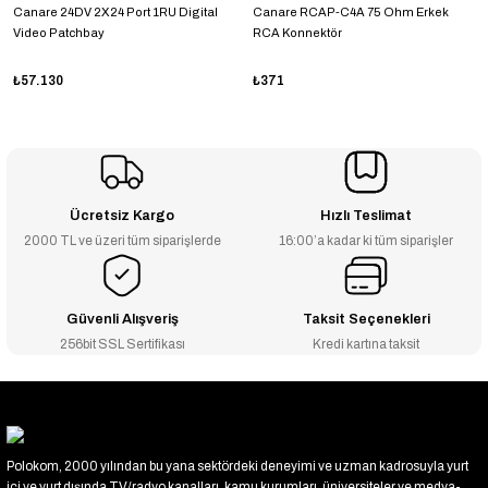
Canare 24DV 2X24 Port 1RU Digital
Canare RCAP-C4A 75 Ohm Erkek
Video Patchbay
RCA Konnektör
₺57.130
₺371
Ücretsiz Kargo
Hızlı Teslimat
2000 TL ve üzeri tüm siparişlerde
16:00’a kadar ki tüm siparişler
Güvenli Alışveriş
Taksit Seçenekleri
256bit SSL Sertifikası
Kredi kartına taksit
Polokom, 2000 yılından bu yana sektördeki deneyimi ve uzman kadrosuyla yurt
içi ve yurt dışında TV/radyo kanalları, kamu kurumları, üniversiteler ve medya-