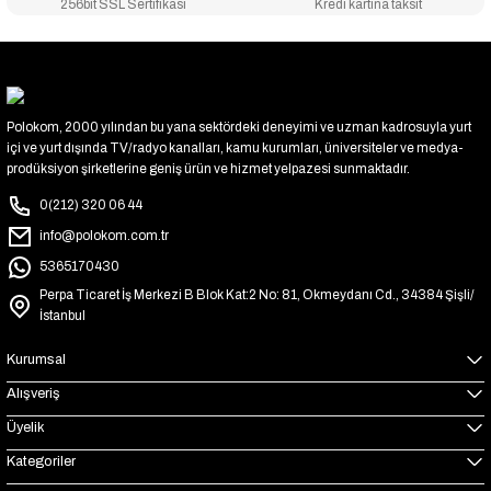
256bit SSL Sertifikası
Kredi kartına taksit
Polokom, 2000 yılından bu yana sektördeki deneyimi ve uzman kadrosuyla yurt
içi ve yurt dışında TV/radyo kanalları, kamu kurumları, üniversiteler ve medya-
prodüksiyon şirketlerine geniş ürün ve hizmet yelpazesi sunmaktadır.
0(212) 320 06 44
info@polokom.com.tr
5365170430
Perpa Ticaret İş Merkezi B Blok Kat:2 No: 81, Okmeydanı Cd., 34384 Şişli/
İstanbul
Kurumsal
Alışveriş
Üyelik
Kategoriler