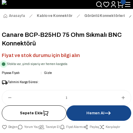
Anasayfa
Kablo ve Konnektör
Görüntü Konnektörleri
Canare BCP-B25HD 75 Ohm Sıkmalı BNC
Konnektörü
Fiyat ve stok durumu için bilgi alın
Stokta var, şimdi sipariş ver hemen kargoda
Piyasa Fiyatı
Gizle
Tahmini Kargo Süresi :
Sepete Ekle
Hemen Al
Yorum Yaz
Tavsiye Et
Fiyat Alarmı
Paylaş
Karşılaştır