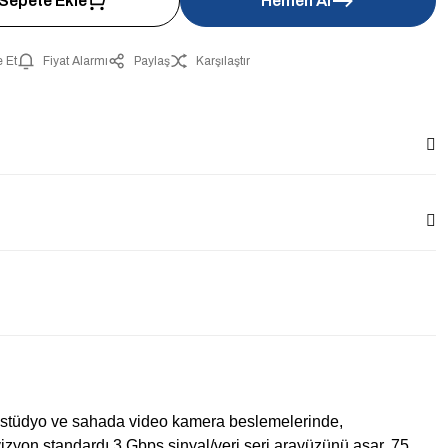
Sepete Ekle
Hemen Al
 Et
Fiyat Alarmı
Paylaş
Karşılaştır
stüdyo ve sahada video kamera beslemelerinde,
evizyon standardı 3 Gbps sinyal/veri seri arayüzünü aşar. 75