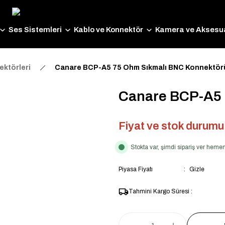
Ses Sistemleri
Kablo ve Konnektör
Kamera ve Aksesua
ktörleri
Canare BCP-A5 75 Ohm Sıkmalı BNC Konnektör
Canare BCP-A5 
Fiyat ve stok durumu i
Stokta var, şimdi sipariş ver hem
Piyasa Fiyatı
Gizle
Tahmini Kargo Süresi :