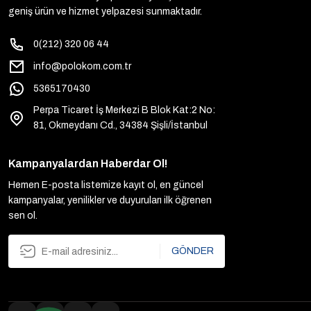
geniş ürün ve hizmet yelpazesi sunmaktadır.
0(212) 320 06 44
info@polokom.com.tr
5365170430
Perpa Ticaret İş Merkezi B Blok Kat:2 No:
81, Okmeydanı Cd., 34384 Şişli/İstanbul
Kampanyalardan Haberdar Ol!
Hemen E-posta listemize kayıt ol, en güncel
kampanyalar, yenilikler ve duyuruları ilk öğrenen
sen ol.
GÖNDER