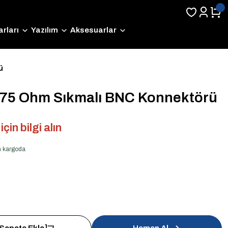
rları
Yazılım
Aksesuarlar
ü
75 Ohm Sıkmalı BNC Konnektörü
çin bilgi alın
en kargoda