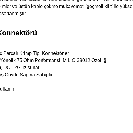
a pimler ve üstün kablo çekme mukavemeti 'geçmeli kilit' ile yüks
sarlanmıştır.
Konnektörü
ç Parçalı Krimp Tipi Konnektörler
 Yönelik 75 Ohm Performanslı MIL-C-39012 Özelliği
), DC - 2GHz sunar
mış Gövde Sapına Sahiptir
ullanın