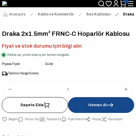
Anasayfa
Kablo ve Konnektör
Ses Kabloları
Draka 
Draka 2x1.5mm² FRNC-C Hoparlör Kablosu
Fiyat ve stok durumu için bilgi alın
Stokta var, şimdi sipariş ver hemen kargoda
Piyasa Fiyatı
Gizle
Tahmini Kargo Süresi :
Sepete Ekle
Hemen Al
Yorum Yaz
Tavsiye Et
Fiyat Alarmı
Paylaş
Karşılaştır