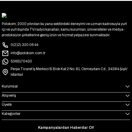
Polokom, 2000 yılından bu yana sektördeki deneyimi ve uzman kadrosuyla yurt
içi ve yurt dışında TV/radyo kanalları, kamu kurumları, üniversiteler ve medya-
prodüksiyon şirketlerine geniş ürün ve hizmet yelpazesi sunmaktadır.
0(212) 320 06 44
info@polokom.com.tr
5365170430
Perpa Ticaret İş Merkezi B Blok Kat:2 No: 81, Okmeydanı Cd., 34384 Şişli/
İstanbul
Kurumsal
Alışveriş
Üyelik
Kategoriler
Kampanyalardan Haberdar Ol!