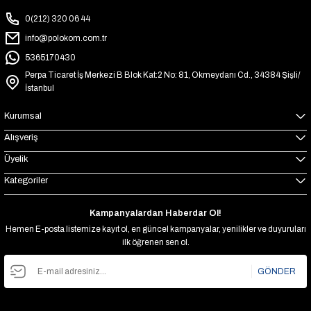
0(212) 320 06 44
info@polokom.com.tr
5365170430
Perpa Ticaret İş Merkezi B Blok Kat:2 No: 81, Okmeydanı Cd., 34384 Şişli/
İstanbul
Kurumsal
Alışveriş
Üyelik
Kategoriler
Kampanyalardan Haberdar Ol!
Hemen E-posta listemize kayıt ol, en güncel kampanyalar, yenilikler ve duyuruları
ilk öğrenen sen ol.
GÖNDER