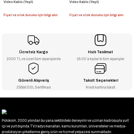
Video Kablo (Yeşil)
Video Kablo (Yeşil)
Fiyat ve stok durumu için bilgi alın
Fiyat ve stok durumu için bilgi alın
Ücretsiz Kargo
Hızlı Teslimat
2000 TL ve üzeri tüm siparişlerde
16:00’a kadar ki tüm siparişler
Güvenli Alışveriş
Taksit Seçenekleri
256bit SSL Sertifikası
Kredi kartına taksit
Polokom, 2000 yılından bu yana sektördeki deneyimi ve uzman kadrosuyla yurt
içi ve yurt dışında TV/radyo kanalları, kamu kurumları, üniversiteler ve medya-
prodüksiyon şirketlerine geniş ürün ve hizmet yelpazesi sunmaktadır.