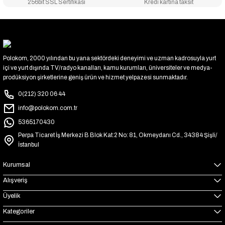
256bit SSL Sertifikası
Kredi kartına taksit
Polokom, 2000 yılından bu yana sektördeki deneyimi ve uzman kadrosuyla yurt
içi ve yurt dışında TV/radyo kanalları, kamu kurumları, üniversiteler ve medya-
prodüksiyon şirketlerine geniş ürün ve hizmet yelpazesi sunmaktadır.
0(212) 320 06 44
info@polokom.com.tr
5365170430
Perpa Ticaret İş Merkezi B Blok Kat:2 No: 81, Okmeydanı Cd., 34384 Şişli/
İstanbul
Kurumsal
Alışveriş
Üyelik
Kategoriler