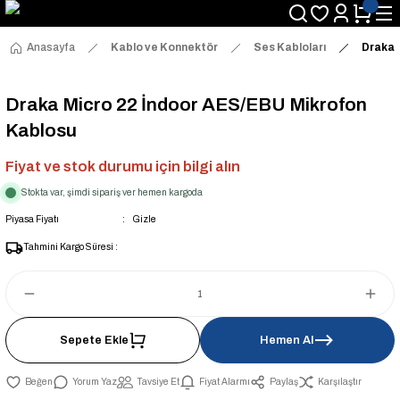
Anasayfa
Kablo ve Konnektör
Ses Kabloları
Draka 
Draka Micro 22 İndoor AES/EBU Mikrofon
Kablosu
Fiyat ve stok durumu için bilgi alın
Stokta var, şimdi sipariş ver hemen kargoda
Piyasa Fiyatı
Gizle
Tahmini Kargo Süresi :
Sepete Ekle
Hemen Al
Yorum Yaz
Tavsiye Et
Fiyat Alarmı
Paylaş
Karşılaştır