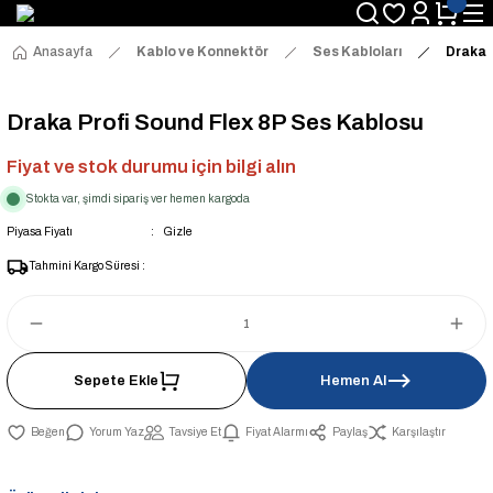
Anasayfa
Kablo ve Konnektör
Ses Kabloları
Draka 
Draka Profi Sound Flex 8P Ses Kablosu
Fiyat ve stok durumu için bilgi alın
Stokta var, şimdi sipariş ver hemen kargoda
Piyasa Fiyatı
Gizle
Tahmini Kargo Süresi :
Sepete Ekle
Hemen Al
Yorum Yaz
Tavsiye Et
Fiyat Alarmı
Paylaş
Karşılaştır