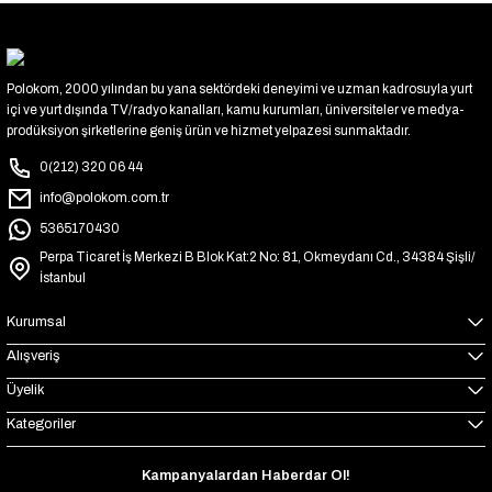
Polokom, 2000 yılından bu yana sektördeki deneyimi ve uzman kadrosuyla yurt
içi ve yurt dışında TV/radyo kanalları, kamu kurumları, üniversiteler ve medya-
prodüksiyon şirketlerine geniş ürün ve hizmet yelpazesi sunmaktadır.
0(212) 320 06 44
info@polokom.com.tr
5365170430
Perpa Ticaret İş Merkezi B Blok Kat:2 No: 81, Okmeydanı Cd., 34384 Şişli/
İstanbul
Kurumsal
Alışveriş
Üyelik
Kategoriler
Kampanyalardan Haberdar Ol!