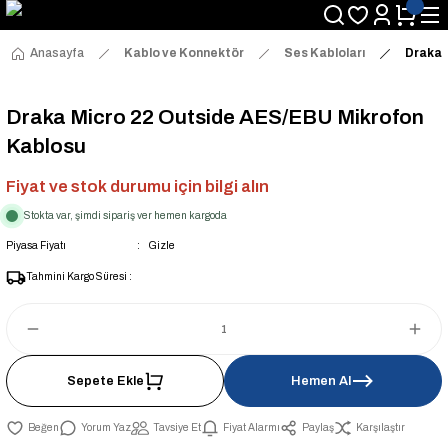
Anasayfa
Kablo ve Konnektör
Ses Kabloları
Draka 
Draka Micro 22 Outside AES/EBU Mikrofon
Kablosu
Fiyat ve stok durumu için bilgi alın
Stokta var, şimdi sipariş ver hemen kargoda
Piyasa Fiyatı
Gizle
Tahmini Kargo Süresi :
Sepete Ekle
Hemen Al
Yorum Yaz
Tavsiye Et
Fiyat Alarmı
Paylaş
Karşılaştır