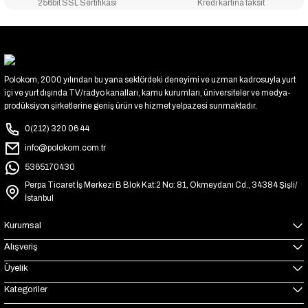
256bit SSL Sertifikası
Kredi kartına taksit
Polokom, 2000 yılından bu yana sektördeki deneyimi ve uzman kadrosuyla yurt
içi ve yurt dışında TV/radyo kanalları, kamu kurumları, üniversiteler ve medya-
prodüksiyon şirketlerine geniş ürün ve hizmet yelpazesi sunmaktadır.
0(212) 320 06 44
info@polokom.com.tr
5365170430
Perpa Ticaret İş Merkezi B Blok Kat:2 No: 81, Okmeydanı Cd., 34384 Şişli/
İstanbul
Kurumsal
Alışveriş
Üyelik
Kategoriler