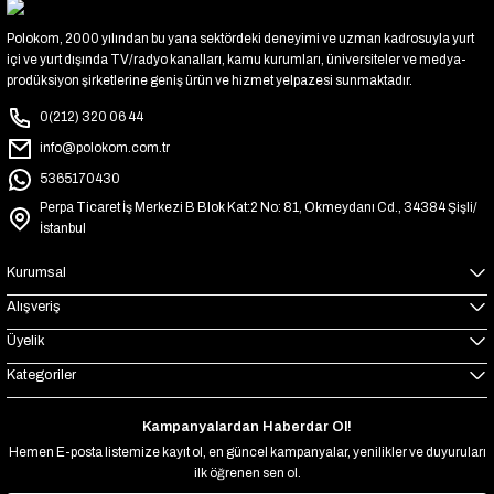
Polokom, 2000 yılından bu yana sektördeki deneyimi ve uzman kadrosuyla yurt
içi ve yurt dışında TV/radyo kanalları, kamu kurumları, üniversiteler ve medya-
prodüksiyon şirketlerine geniş ürün ve hizmet yelpazesi sunmaktadır.
0(212) 320 06 44
info@polokom.com.tr
5365170430
Perpa Ticaret İş Merkezi B Blok Kat:2 No: 81, Okmeydanı Cd., 34384 Şişli/
İstanbul
Kurumsal
Alışveriş
Üyelik
Kategoriler
Kampanyalardan Haberdar Ol!
Hemen E-posta listemize kayıt ol, en güncel kampanyalar, yenilikler ve duyuruları
ilk öğrenen sen ol.