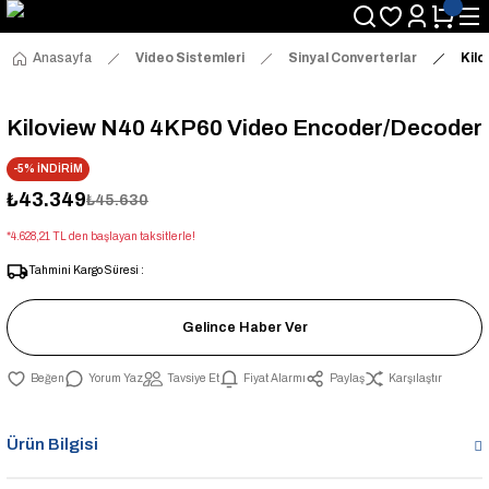
Anasayfa
Video Sistemleri
Sinyal Converterlar
Kil
Kiloview N40 4KP60 Video Encoder/Decoder
-5% İNDİRİM
₺43.349
₺45.630
*4.628,21 TL den başlayan taksitlerle!
Tahmini Kargo Süresi :
Gelince Haber Ver
Yorum Yaz
Tavsiye Et
Fiyat Alarmı
Paylaş
Karşılaştır
Ürün Bilgisi