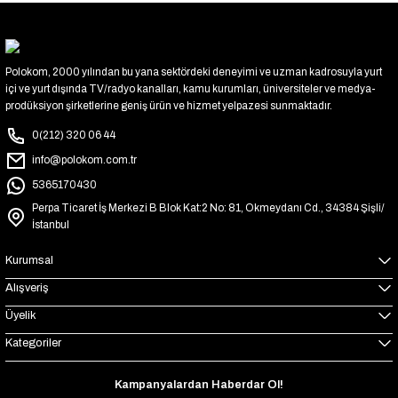
Polokom, 2000 yılından bu yana sektördeki deneyimi ve uzman kadrosuyla yurt
içi ve yurt dışında TV/radyo kanalları, kamu kurumları, üniversiteler ve medya-
prodüksiyon şirketlerine geniş ürün ve hizmet yelpazesi sunmaktadır.
0(212) 320 06 44
info@polokom.com.tr
5365170430
Perpa Ticaret İş Merkezi B Blok Kat:2 No: 81, Okmeydanı Cd., 34384 Şişli/
İstanbul
Kurumsal
Alışveriş
Üyelik
Kategoriler
Kampanyalardan Haberdar Ol!