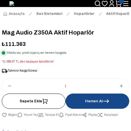
Anasayfa
Ses Sistemleri
Hoparlörler
Aktif Hoparlör
Mag Audio Z350A Aktif Hoparlör
₺111.363
Stokta var, şimdi sipariş ver hemen kargoda
*11.889,87 TL den başlayan taksitlerle!
Tahmini Kargo Süresi :
Sepete Ekle
Hemen Al
Yorum Yaz
Tavsiye Et
Fiyat Alarmı
Paylaş
Karşılaştır